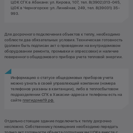
ЦОК СГК в Абакане: ул. Кирова, 107, тел. 8(3902)313-045,
ЦОК в Черногорске: ул. Линейная, 249, тел. 8(39031) 35-
993.
Для досрочного подключения объектов к теплу, необходимо
соблюсти два обязательных условия. Техническая готовность
(должен быть подписан акт о проведении на внутридомовом
оборудовании ремонта, промывки и опрессовки) и наличие
поверенного общедомового прибора учета тепловой энергии.
Информацию о статусе общедомовых приборов учета
можно узнать в своей управляющей компании (номера
телефонов указаны в квитанции), либо в теплосбытовом
подразделении СГК в Хакасии-адреса и телефоны есть на
сайте
платидома19.рф.
Отдельно стоящее здание подключить к теплу досрочно
несложно. Собственнику помещения необходимо передать
только акт готовности объекта сотрудникам ЦОКа вместе с