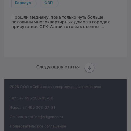
Барнаул
ОЗП
Прошли медиану: пока только чуть больше
половины многоквартирных домов в городах
присутствия СГК-Алтай готовы к осенне-
зимнему периоду
Следующая статья
2026 ООО «Сибирская генерирующая компания»
Тел.:
+7 495 258-83-00
Факс.:
+7 495 363-27-81
Эл. почта.:
office@sibgenco.ru
Пользовательское соглашение