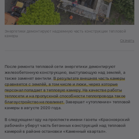
Энергетики демонтируют надземную часть конструкции тепловой
камеры
Скачать
После ремонта тепловой сети энергетики демонтируют
железобетонную конструкцию, выступающую над землей, а
также заменят вентили.
В результате
внешняя часть камеры
сравняется с землёй, в том числе и люки, через которые
персонал попадает в тепловую камеру. Н
а качестве работы
теплосети и на пропускной способности теплопровода такое
благоустройство не повлияет.
Завершат «утопление» тепловой
камеры в августе 2020 года.
В следующем году на проспекте имени газеты «Красноярский
рабочий» уберут часть бетонных конструкций над тепловой
камерой в районе остановки «Каменный квартал».