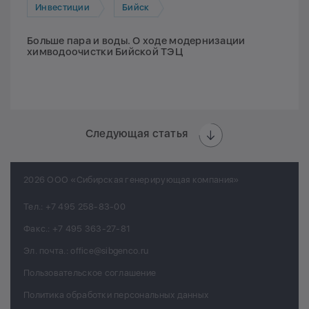
Инвестиции
Бийск
Больше пара и воды. О ходе модернизации
химводоочистки Бийской ТЭЦ
Следующая статья
2026 ООО «Сибирская генерирующая компания»
Тел.:
+7 495 258-83-00
Факс.:
+7 495 363-27-81
Эл. почта.:
office@sibgenco.ru
Пользовательское соглашение
Политика обработки персональных данных