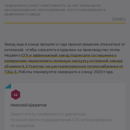
Предприятие снизит себестоимость за счет перехода на
централизованное теплоснабжение. Фото Новосибирского
аффинажного завода
Скачать
Завод еще в конце прошлого года принял решение отказаться от
котельной, чтобы сократить издержки на производство тепла.
Недавно
СГК и аффинажный завод подписали соглашение о
намерениях переключить тепловую нагрузку котельной завода
объемом 4,5 Гкал/час на централизованное теплоснабжение от
ТЭЦ-5.
Работы планируется завершить к концу 2020 года.
Николай Шарапов
Заместитель генерального директора
теплосетевого подразделения СГК в Новосибирске
по развитию