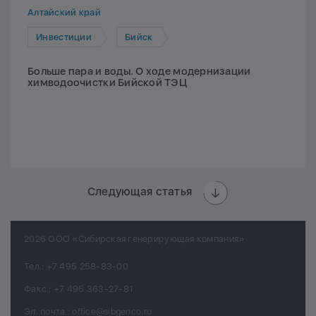
Алтайский край
Инвестиции
Бийск
Больше пара и воды. О ходе модернизации
химводоочистки Бийской ТЭЦ
Следующая статья
2026 ООО «Сибирская генерирующая компания»
Тел.:
+7 495 258-83-00
Факс.:
+7 495 363-27-81
Эл. почта.:
office@sibgenco.ru