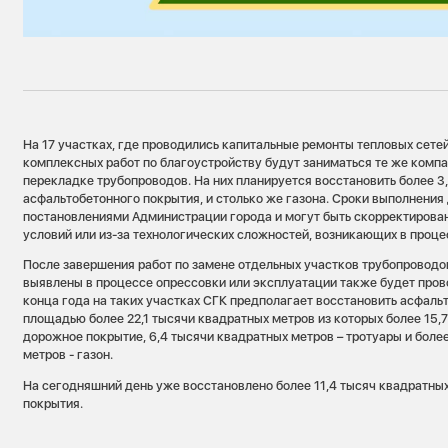
На 17 участках, где проводились капитальные ремонты тепловых сете
комплексных работ по благоустройству будут заниматься те же компа
перекладке трубопроводов. На них планируется восстановить более 3
асфальтобетонного покрытия, и столько же газона. Сроки выполнени
постановлениями Администрации города и могут быть скорректирован
условий или из-за технологических сложностей, возникающих в проце
После завершения работ по замене отдельных участков трубопроводо
выявлены в процессе опрессовки или эксплуатации также будет пров
конца года на таких участках СГК предполагает восстановить асфал
площадью более 22,1 тысячи квадратных метров из которых более 15,
дорожное покрытие, 6,4 тысячи квадратных метров – тротуары и боле
метров - газон.
На сегодняшний день уже восстановлено более 11,4 тысяч квадратны
покрытия.