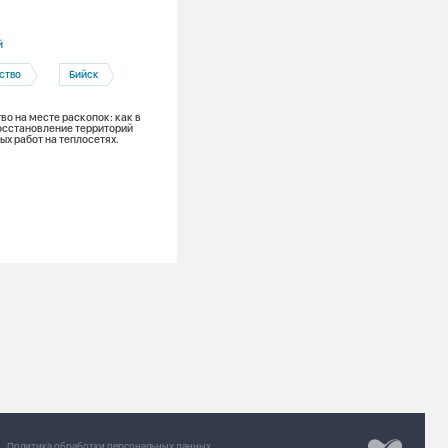
04.08.2026
й
Алтайский край
ство
Бийск
Барнаул
ОЗП
во на месте раскопок: как в
Прошли медиану: пока только чуть бо
осстановление территорий
половины многоквартирных домов в г
ых работ на теплосетях.
присутствия СГК-Алтай готовы к осен
зимнему периоду
Разработка сайт
Chipsa
Политика обработки персональных данных