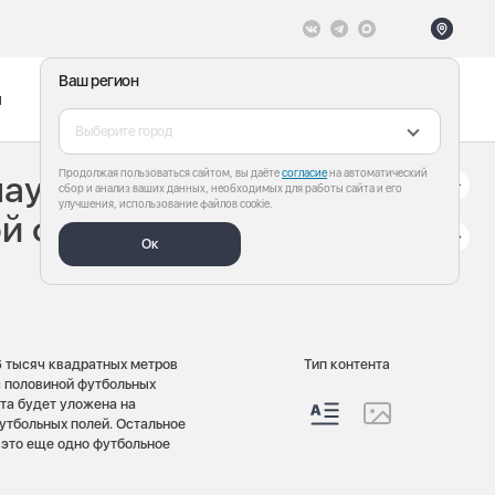
Ваш регион
ы
Меню
Все теги
Выберите город
Продолжая пользоваться сайтом, вы даёте
согласие
на автоматический
науле территорию
сбор и анализ ваших данных, необходимых для работы сайта и его
улучшения, использование файлов cookie.
ой футбольных
Ок
6 тысяч квадратных метров
Тип контента
с половиной футбольных
та будет уложена на
футбольных полей. Остальное
 это еще одно футбольное