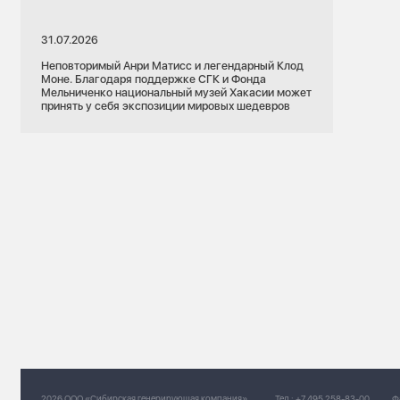
16.07.2026
31.07.2026
Алтайский край
Неповторимый Анри Матисс и легендарный Клод
пловые сети
Барнаул
Кадры
Моне. Благодаря поддержке СГК и Фонда
Мельниченко национальный музей Хакасии может
Профориентация
Молодежь СГК
принять у себя экспозиции мировых шедевров
вила более 70
осетей в
7 человек на место: как растёт конкурс на
специальность «Тепловые электрические
станции» в колледже АлтГТУ
2026 ООО «Сибирская генерирующая компания»
Тел.:
+7 495 258-83-00
Ф