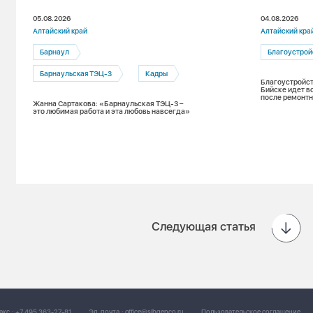
05.08.2026
04.08.2026
Алтайский край
Алтайский кра
Барнаул
Благоустрой
Барнаульская ТЭЦ-3
Кадры
Благоустройст
Бийске идет в
после ремонтн
Жанна Сартакова: «Барнаульская ТЭЦ-3 –
это любимая работа и эта любовь навсегда»
Следующая статья
акс.:
+7 495 363-27-81
Эл. почта.:
office@sibgenco.ru
Пользовательское соглашение