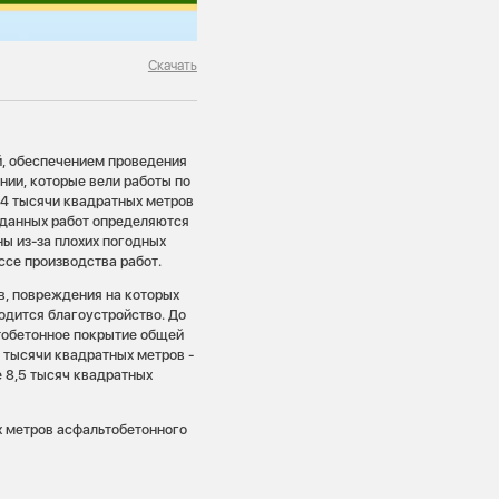
Скачать
й, обеспечением проведения
нии, которые вели работы по
,4 тысячи квадратных метров
я данных работ определяются
ы из-за плохих погодных
ссе производства работ.
в, повреждения на которых
одится благоустройство. До
ьтобетонное покрытие общей
7 тысячи квадратных метров -
е 8,5 тысяч квадратных
х метров асфальтобетонного