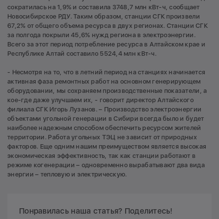
сократилась на 1,9% и составила 3748,7 млн кВт-ч, сообщает
Новосибирское РДУ. Таким образом, станции СГК произвели
67,2% от общего объема ресурса в двух регионах. Станции СГК
за полгода покрыли 45,6% нужд региона в электроэнергии.
Всего за этот период потребление ресурса в Алтайском крае и
Республике Алтай составило 5524,4 млн кВт-ч.
- Несмотря на то, что в летний период на станциях начинается
активная фаза ремонтных работ на основном генерирующем
оборудовании, мы сохраняем производственные показатели, а
кое-где даже улучшаем их, - говорит директор Алтайского
филиала СГК Игорь Лузанов. – Производство электроэнергии
объектами угольной генерации в Сибири всегда было и будет
наиболее надежным способом обеспечить ресурсом жителей
территории. Работа угольных ТЭЦ не зависит от природных
факторов. Еще одним нашим преимуществом является высокая
экономическая эффективность, так как станции работают в
режиме когенерации – одновременно вырабатывают два вида
энергии – тепловую и электрическую.
Понравилась наша статья? Поделитесь!