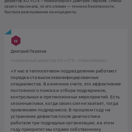
директор АО «СГК – Новосибирск» Дмитрий Перязев. Плюсы
своего персонала, по его словам — техника безопасности,
быстрое реагирование на инциденты.
Дмитрий Перязев
генеральный директор АО «СГК – Новосибирск»
«У нас в теплосетевом подразделении работают
порядка ста высококвалифицированных
специалистов. В конечном счете, это эффективнее
постоянного поиска и отбора подрядчиков,
контрольных и претензионных мероприятий. Есть
сезонные пики, когда своих сил не хватает, тогда
привлекаем подрядчиков. В прошлом году на
устранение дефектов после диагностики
работали три подрядные организации, а в этом
году приоритет мы отдаем собственному