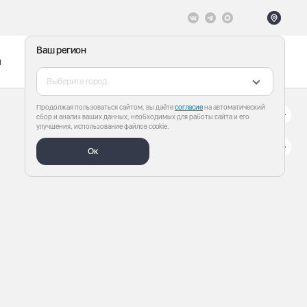
Ваш регион
ы
Меню
Все теги
Выберите город
Продолжая пользоваться сайтом, вы даёте
согласие
на автоматический
сбор и анализ ваших данных, необходимых для работы сайта и его
улучшения, использование файлов cookie.
Ок