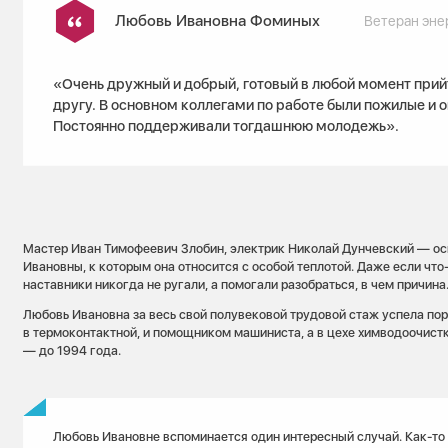
Любовь Ивановна Фоминых
Ветеран эне
«Очень дружный и добрый, готовый в любой момент прий
другу. В основном коллегами по работе были пожилые и 
Постоянно поддерживали тогдашнюю молодежь».
Мастер Иван Тимофеевич Злобин, электрик Николай Дунчевский — о
Ивановны, к которым она относится с особой теплотой. Даже если что-
наставники никогда не ругали, а помогали разобраться, в чем причина
Любовь Ивановна за весь свой полувековой трудовой стаж успела пор
в термоконтактной, и помощником машиниста, а в цехе химводоочист
— до 1994 года.
Любовь Ивановне вспоминается один интересный случай. Как-то 