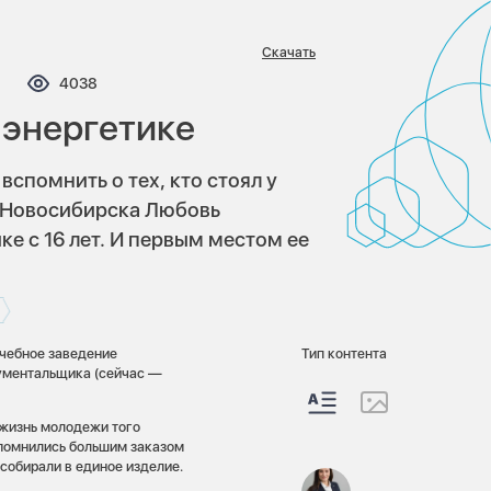
Скачать
мментариев:
Просмотров:
4038
 энергетике
спомнить о тех, кто стоял у
 Новосибирска Любовь
е с 16 лет. И первым местом ее
учебное заведение
Тип контента
ументальщика (сейчас —
 жизнь молодежи того
помнились большим заказом
 собирали в единое изделие.