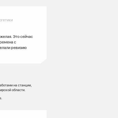
ргетики
яжелая. Это сейчас
времена с
делали ревизию
аботами на станции,
ирской области.
в.