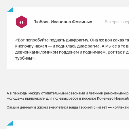
Любовь Ивановна Фоминых
Ветеран эне
«Вот попробуйте поднять диафрагму. Она же вон какая т
кнопочку нажал — и поднялась диафрагма. А мы ее в те 
девчонками ломиком подденем и поднимаем. Вот так и 
турбины».
А в периоды между отопительными сезонами и летними ремонтными р
молодежь привлекали для полевых работ в поселке Коченево Новосиб
Самым ценным в жизни энергетика наша героиня считает — коллекти