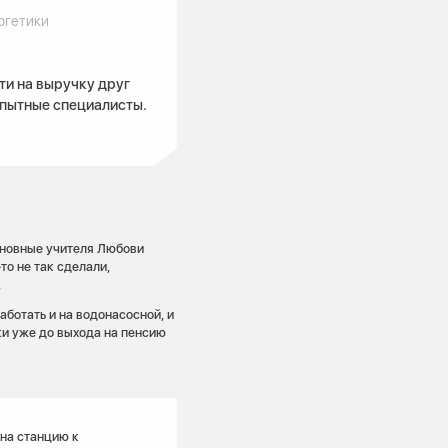
ргетики
ти на выручку друг
опытные специалисты.
сновные учителя Любови
то не так сделали,
.
аботать и на водонасосной, и
ки уже до выхода на пенсию
на станцию к