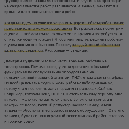
трубопроводов, и канала теплотрассы, и глубина ее прокладки
на каждом участке работ различаются. А значит, меняются и
время, и сложность выполнения работ.
Когда мы едем на участок устранять дефект, объем работ только
приблизительно можем представить
. Вот раскопаем, посмотрим,
оценим — поймем точно, сколько сил и времени потребуется. А
от нас же люди чего ждут? Чтобы мы пришли, решили проблему
и ушли как можно быстрее. Поэтому
каждый новый объект как
шкатулка с секретом
. Раскроешь — увидишь.
Дмитрий Кудинов:
Я только часть времени работаю на
теплотрассах. Помимо этого, у меня достаточно большой
функционал по обслуживанию оборудования на
подкачивающей насосной станции (ПНС). А там своя специфика.
Но вообще понятие скуки к моей работе слабо применимо,
потому что я постоянно занят в разных процессах. Сейчас,
например, готовим нашу ПНС-16 к отопительному периоду. Мне
кажется, мало кто из жителей знает, зачем она нужна, а я
каждый ее насос, каждый редуктор насквозь вижу, и моя
задача — обеспечить исправность всего оборудования. От этого
зависит, будет ли наш огромный Новоильинский район с теплом
и горячей водой.