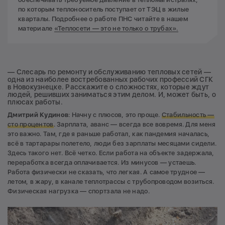
по которым теплоноситель поступает от ТЭЦ в жилые
кварталы. Подробнее о работе ПНС читайте в нашем
материале
«Теплосети — это не только о трубах».
— Слесарь по ремонту и обслуживанию тепловых сетей —
одна из наиболее востребованных рабочих профессий СГК
в Новокузнецке. Расскажите о сложностях, которые ждут
людей, решивших заниматься этим делом. И, может быть, о
плюсах работы.
Дмитрий Кудинов
: Начну с плюсов, это проще.
Стабильность —
сто процентов
. Зарплата, аванс — всегда все вовремя. Для меня
это важно. Там, где я раньше работал, как пандемия началась,
всё в тартарары полетело, люди без зарплаты месяцами сидели.
Здесь такого нет. Всё четко. Если работа на объекте задержала,
переработка всегда оплачивается. Из минусов — устаешь.
Работа физически не сказать, что легкая. А самое трудное —
летом, в жару, в канале теплотрассы с трубопроводом возиться.
Физическая нагрузка — спортзала не надо.