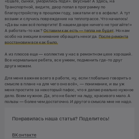
«Ешьте, сынки, уморились поди». Вкусные! А здесь, на
Транспортной, видите, двор попал в программу по
благоустройству в прошлом году, закатали его в асфальт. А тут
возьми и случись повреждение на теплотрассе. Что началось!
«Да вы нам всё попортите! В нашем дворе ничего не трогайте!»
А работать-то как?
Оставим как есть — тепла не будет
. Но нам
особо на эмоции внимание обращать некогда.
П
осле ремонта
восстановим все как было.
А из плюсов еще — коллектив у нас в ремонтном цехе хороший.
Все нормальные ребята, все умеем, подменить где-то друг
друга можем.
Для меня важнее всего в работе, ну, если глобально говорить о
смысле в плане «а для чего оно всё», — понимание, и вы уж
меня простите за некоторый пафос, что я делаю реально нужное
дело. Всем нужное. Да, это не балет на льду, красивого мало. А
пользы — более чем достаточно. И другого смысла мне не надо.
Понравилась наша статья? Поделитесь!
ВКонтакте