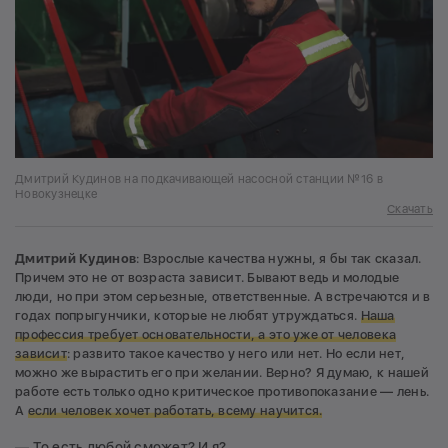
Дмитрий Кудинов на подкачивающей насосной станции №16 в
Новокузнецке
Скачать
Дмитрий Кудинов
: Взрослые качества нужны, я бы так сказал.
Причем это не от возраста зависит. Бывают ведь и молодые
люди, но при этом серьезные, ответственные. А встречаются и в
годах попрыгунчики, которые не любят утруждаться.
Наша
профессия требует основательности, а это уже от человека
зависит
: развито такое качество у него или нет. Но если нет,
можно же вырастить его при желании. Верно? Я думаю, к нашей
работе есть только одно критическое противопоказание — лень.
А
если человек хочет работать, всему научится.
— То есть любой сможет? И я?