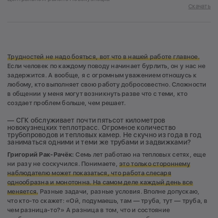
Скачать
Трудностей не надо бояться
, вот что в нашей работе главное.
Если человек по каждому поводу начинает бурлить, он у нас не
задержится. А вообще, я с огромным уважением отношусь к
любому, кто выполняет свою работу добросовестно. Сложности
в общении у меня могут возникнуть разве что с теми, кто
создает проблем больше, чем решает.
— СГК обслуживает почти пятьсот километров
новокузнецких теплотрасс. Огромное количество
трубопроводов и тепловых камер. Не скучно из года в год
заниматься одними и теми же трубами и задвижками?
Григорий Рак-Рачёк:
Семь лет работаю на тепловых сетях, еще
ни разу не соскучился. Понимаете,
это только стороннему
наблюдателю может показаться, что работа слесаря
однообразна и монотонна. На самом деле
каждый день все
меняется.
Разные задачи, разные условия. Вполне допускаю,
что кто-то скажет: «Ой, подумаешь, там — труба, тут — труба, в
чем разница-то?» А разница в том, что и состояние