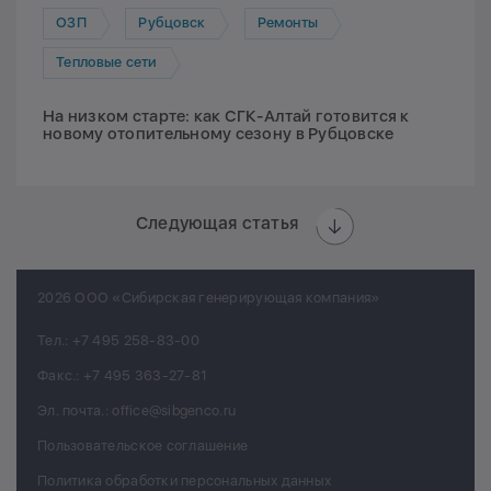
ОЗП
Рубцовск
Ремонты
Тепловые сети
На низком старте: как СГК-Алтай готовится к
новому отопительному сезону в Рубцовске
Следующая статья
2026 ООО «Сибирская генерирующая компания»
Тел.:
+7 495 258-83-00
Факс.:
+7 495 363-27-81
Эл. почта.:
office@sibgenco.ru
Пользовательское соглашение
Политика обработки персональных данных