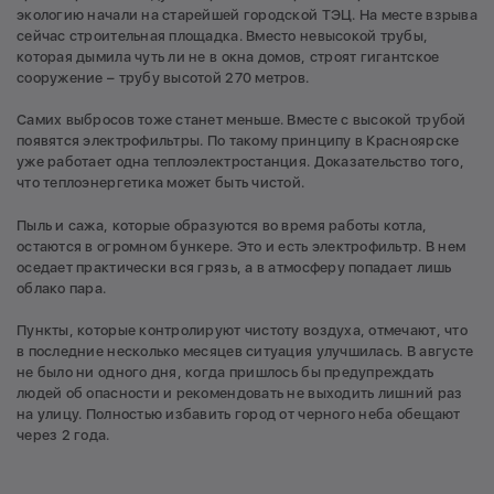
экологию начали на старейшей городской ТЭЦ. На месте взрыва
сейчас строительная площадка. Вместо невысокой трубы,
которая дымила чуть ли не в окна домов, строят гигантское
сооружение – трубу высотой 270 метров.
Самих выбросов тоже станет меньше. Вместе с высокой трубой
появятся электрофильтры. По такому принципу в Красноярске
уже работает одна теплоэлектростанция. Доказательство того,
что теплоэнергетика может быть чистой.
Пыль и сажа, которые образуются во время работы котла,
остаются в огромном бункере. Это и есть электрофильтр. В нем
оседает практически вся грязь, а в атмосферу попадает лишь
облако пара.
Пункты, которые контролируют чистоту воздуха, отмечают, что
в последние несколько месяцев ситуация улучшилась. В августе
не было ни одного дня, когда пришлось бы предупреждать
людей об опасности и рекомендовать не выходить лишний раз
на улицу. Полностью избавить город от черного неба обещают
через 2 года.