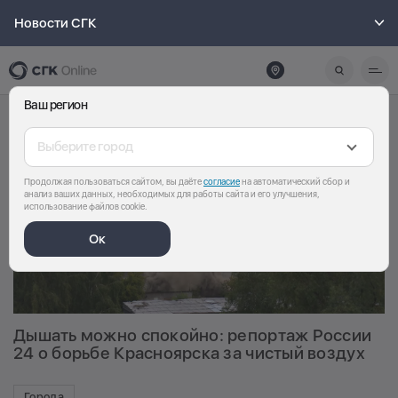
Новости СГК
Ваш регион
Выберите город
Продолжая пользоваться сайтом, вы даёте
согласие
на автоматический сбор и
анализ ваших данных, необходимых для работы сайта и его улучшения,
использование файлов cookie.
Ок
Дышать можно спокойно: репортаж России
24 о борьбе Красноярска за чистый воздух
Города