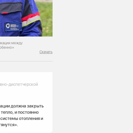
икации между
собенно»
Скачать
ивно-диспетчерской
ации должна закрыть
тепло, и постоянно
 системы отопления и
тянутся».