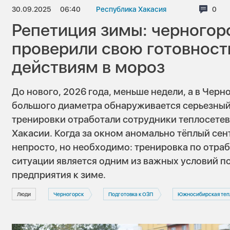
30.09.2025
06:40
Республика Хакасия
Комм
0
Репетиция зимы: черногор
проверили свою готовност
действиям в мороз
До нового, 2026 года, меньше недели, а в Черн
большого диаметра обнаруживается серьезный
тренировки отработали сотрудники теплосетев
Хакасии. Когда за окном аномально тёплый сен
непросто, но необходимо: тренировка по отра
ситуации является одним из важных условий 
предприятия к зиме.
Люди
Черногорск
Подготовка к ОЗП
Южносибирская теплосете