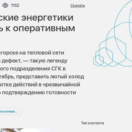
ентариев:
Просмотров:
1152
Скачать
ские энергетики
ь к оперативным
огорске на тепловой сети
 дефект, — такую легенду
ого подразделения СГК в
тябрь, представить лютый холод
ботке действий в чрезвычайной
по подтверждению готовности
вая компания
Тип контента