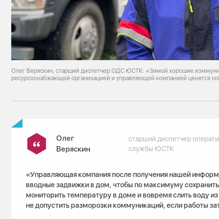
Олег Веряскин, старший диспетчер ОДС ЮСТК: «Зимой хорошие коммун
ресурсоснабжающей организацией и управляющей компанией ценятся о
Олег
старший диспетчер операт
Веряскин
службы ЮСТК
«Управляющая компания после получения нашей информ
вводные задвижки в дом, чтобы по максимуму сохранить 
мониторить температуру в доме и вовремя слить воду из
не допустить разморозки коммуникаций, если работы за