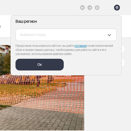
Ваш регион
ы
Меню
Все теги
Выберите город
Продолжая пользоваться сайтом, вы даёте
согласие
на автоматический
сбор и анализ ваших данных, необходимых для работы сайта и его
улучшения, использование файлов cookie.
Ок