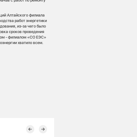
начав с работ по ремонту
ций Алтайского филиала
водства работ энергетики
ования, из-за чего было
ровка сроков проведения
ром - филиалом «СО ЕЭС»
оэнергии хватило всем.