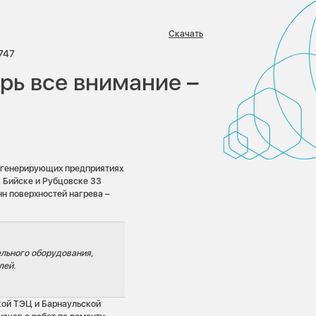
Скачать
ев:
росмотров:
747
рь все внимание –
 генерирующих предприятиях
, Бийске и Рубцовске 33
нн поверхностей нагрева –
ельного оборудования,
лей.
кой ТЭЦ и Барнаульской