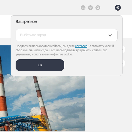
Ваш регион
ы
Меню
Все теги
Выберите город
Продолжая пользоваться сайтом, вы даёте
согласие
на автоматический
сбор и анализ ваших данных, необходимых для работы сайта и его
улучшения, использование файлов cookie.
Ок