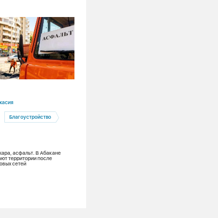
05.08.2026
касия
Алтайский край
Благоустройство
Барнаул
Барнаульская ТЭЦ-3
Кадры
жара, асфальт. В Абакане
Жанна Сартакова: «Барнаульская ТЭЦ
ют территории после
это любимая работа и эта любовь нав
овых сетей