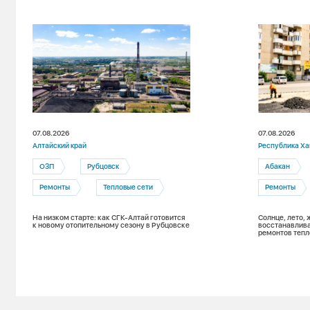
07.08.2026
07.08.2026
Алтайский край
Республика Ха
ОЗП
Рубцовск
Абакан
Ремонты
Тепловые сети
Ремонты
На низком старте: как СГК-Алтай готовится
Солнце, лето, 
к новому отопительному сезону в Рубцовске
восстанавлива
ремонтов тепл