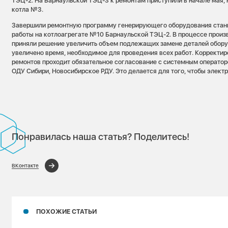
ТЭЦ-2. На Барнаульской ТЭЦ-3 к ремонтам приступили в начале мая, 
котла №3.
Завершили ремонтную программу генерирующего оборудования стан
работы на котлоагрегате №10 Барнаульской ТЭЦ-2. В процессе произ
приняли решение увеличить объем подлежащих замене деталей оборуд
увеличено время, необходимое для проведения всех работ. Корректи
ремонтов проходит обязательное согласование с системным операто
ОДУ Сибири, Новосибирское РДУ. Это делается для того, чтобы электр
Понравилась наша статья? Поделитесь!
ВКонтакте
ПОХОЖИЕ СТАТЬИ