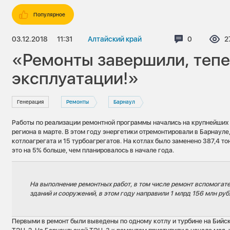
Популярное
03.12.2018
11:31
Алтайский край
Комментари
0
П
2
«Ремонты завершили, тепе
эксплуатации!»
Генерация
Ремонты
Барнаул
Работы по реализации ремонтной программы начались на крупнейших
региона в марте. В этом году энергетики отремонтировали в Барнауле
котлоагрегата и 15 турбоагрегатов. На котлах было заменено 387,4 то
это на 5% больше, чем планировалось в начале года.
На выполнение ремонтных работ, в том числе ремонт вспомогат
зданий и сооружений, в этом году направили 1 млрд 156 млн руб
Первыми в ремонт были выведены по одному котлу и турбине на Бийс