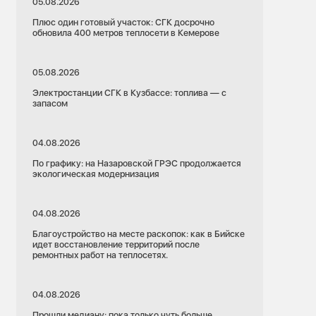
05.08.2026
Плюс один готовый участок: СГК досрочно
обновила 400 метров теплосети в Кемерове
05.08.2026
Электростанции СГК в Кузбассе: топлива — с
запасом
28.07.2026
04.08.2026
Алтайский край
По графику: на Назаровской ГРЭС продолжается
Рубцовск
Тепловые сети
экологическая модернизация
Ремонты
й
 1 100
04.08.2026
«Нулевой останов»: жителей Рубцовска
ожидает плановое отключение горячей воды
Благоустройство на месте раскопок: как в Бийске
с 3 по 16 августа
идет восстановление территорий после
ремонтных работ на теплосетях.
04.08.2026
Прошли медиану: пока только чуть больше