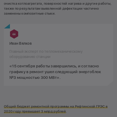
очистка котлоагрегата, поверхностей нагрева и другие работы,
также по результатам выявленной дефектации частично
заменены композитные стыки.
Иван Вялков
Главный эксперт по тепломеханическому
оборудованию станции
«15 сентября работы завершились, и согласно
графику в ремонт ушел следующий энергоблок
№3 мощностью 300 МВт».
Общий бюджет ремонтной программы на Рефтинской ГРЭС в
2020 году превышает 3 млрд рублей
.