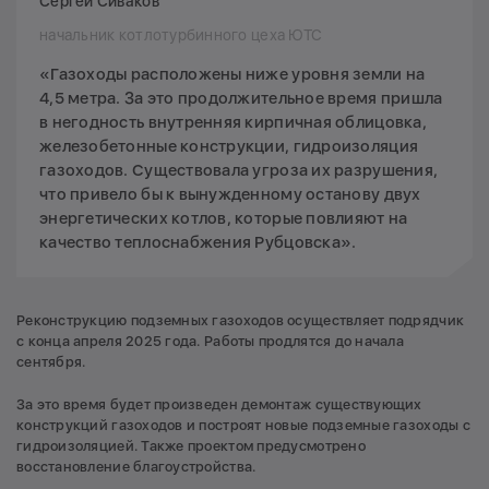
Сергей Сиваков
начальник котлотурбинного цеха ЮТС
«Газоходы расположены ниже уровня земли на
4,5 метра. За это продолжительное время пришла
в негодность внутренняя кирпичная облицовка,
железобетонные конструкции, гидроизоляция
газоходов. Существовала угроза их разрушения,
что привело бы к вынужденному останову двух
энергетических котлов, которые повлияют на
качество теплоснабжения Рубцовска».
Реконструкцию подземных газоходов осуществляет подрядчик
с конца апреля 2025 года. Работы продлятся до начала
сентября.
За это время будет произведен демонтаж существующих
конструкций газоходов и построят новые подземные газоходы с
гидроизоляцией. Также проектом предусмотрено
восстановление благоустройства.