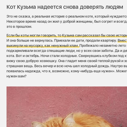
Кот Кузьма надеется снова доверять людям
Это не сказка, а реальная история о реальном коте, который нуждаетс
Некоторое время назад он жил у доброй женщины, был согрет и всегд
это в прошлом.
Если бы коты могли говорить, то Кузьма сам рассказал бы свою истор
И она больше не вернулась. Приехали ее дети, продали квартиру.
Вмес
выкинули на мусорку, как ненужный хлам.
Пробежало незаметно лето 
подкармливали всегда спешащие люди, но у всех свои заботы. Да и де
кота. Вот и октябрь. Ночи стали холодные. Свернувшись клубком под к
вижу свою добрую хозяюшку. Она гладит меня своей теплой рукой и з
страшная вещь. Весь вечер и всю ночь шел холодный дождь. Наутро вы
появилась надежда, что я, возможно, кому-нибудь еще нужен». Может
нужен вам?