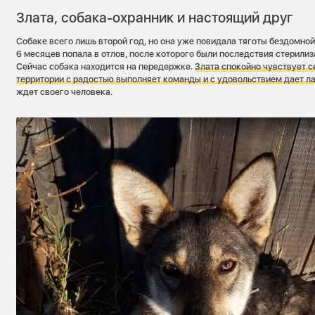
Злата, собака-охранник и настоящий друг
Собаке всего лишь второй год, но она уже повидала тяготы бездомной
6 месяцев попала в отлов, после которого были последствия стерилиз
Сейчас собака находится на передержке.
Злата спокойно чувствует с
территории с радостью выполняет команды и с удовольствием дает л
ждет своего человека.