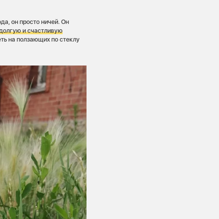
да, он просто ничей. Он
 долгую и счастливую
еть на ползающих по стеклу