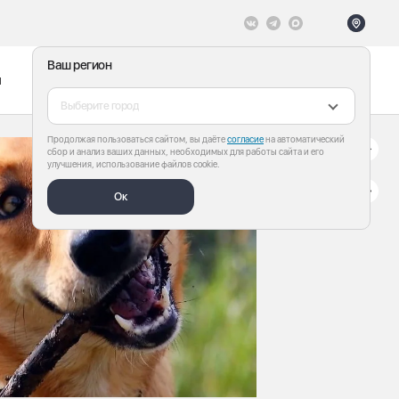
Ваш регион
ы
Меню
Все теги
Выберите город
Продолжая пользоваться сайтом, вы даёте
согласие
на автоматический
сбор и анализ ваших данных, необходимых для работы сайта и его
улучшения, использование файлов cookie.
Ок