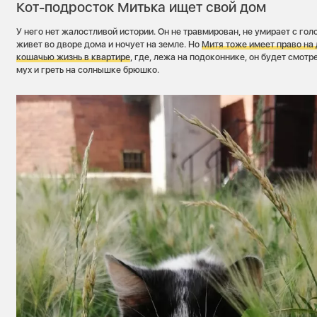
Кот-подросток Митька ищет свой дом
У него нет жалостливой истории. Он не травмирован, не умирает с голо
живет во дворе дома и ночует на земле. Но
Митя тоже имеет право на
кошачью жизнь в квартире
, где, лежа на подоконнике, он будет смотр
мух и греть на солнышке брюшко.