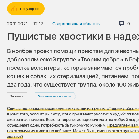
Популярное
23.11.2021
12:17
Свердловская область
Комм
0
Пушистые хвостики в наде
В ноябре проект помощи приютам для животны
добровольческой группе «Творим добро» в Реф
поселке волонтеры, которые занимаются про
кошек и собак, их стерилизацией, питанием, по
два года, что существует группа, около 100 жи
За живое
Благотворительность
Сейчас под опекой неравнодушных людей из группы «Творим добро»
Кроме того, волонтеры ежедневно принимают участие в судьбе живо
экстренная помощь. Всех четвероногих подопечных этих добрый люде
объединяет одно: потребность быть кому-то нужным.
Предлагаем вам 
некоторыми из животных поближе. Может быть, именно этого пушистог
хватает?