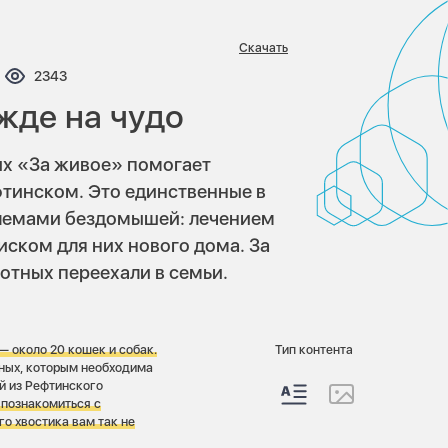
Скачать
ентариев:
Просмотров:
2343
жде на чудо
х «За живое» помогает
тинском. Это единственные в
блемами бездомышей: лечением
иском для них нового дома. За
вотных переехали в семьи.
 —
около 20 кошек и собак.
Тип контента
тных, которым необходима
й из Рефтинского
познакомиться с
о хвостика вам так не