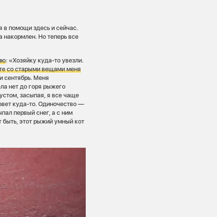
я в помощи здесь и сейчас.
а накормлен. Но теперь все
ию
: «Хозяйку куда-то увезли.
те со старыми вещами меня
и сентябрь. Меня
ла нет до горя рыжего
устом, засыпая, я все чаще
овет куда-то. Одиночество —
пал первый снег, а с ним
 быть, этот рыжий умный кот