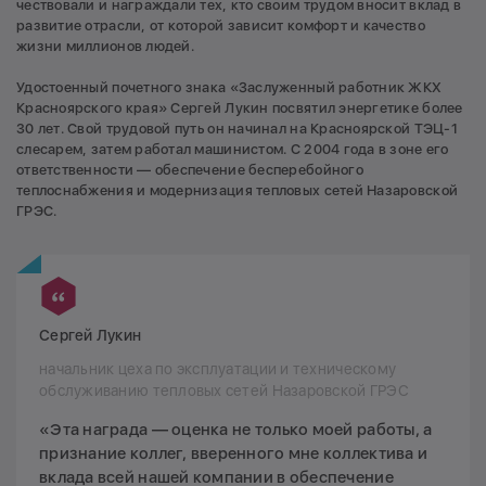
чествовали и награждали тех, кто своим трудом вносит вклад в
развитие отрасли, от которой зависит комфорт и качество
жизни миллионов людей.
Удостоенный почетного знака «Заслуженный работник ЖКХ
Красноярского края» Сергей Лукин посвятил энергетике более
30 лет. Свой трудовой путь он начинал на Красноярской ТЭЦ-1
слесарем, затем работал машинистом. С 2004 года в зоне его
ответственности — обеспечение бесперебойного
теплоснабжения и модернизация тепловых сетей Назаровской
ГРЭС.
Сергей Лукин
начальник цеха по эксплуатации и техническому
обслуживанию тепловых сетей Назаровской ГРЭС
«Эта награда — оценка не только моей работы, а
признание коллег, вверенного мне коллектива и
вклада всей нашей компании в обеспечение