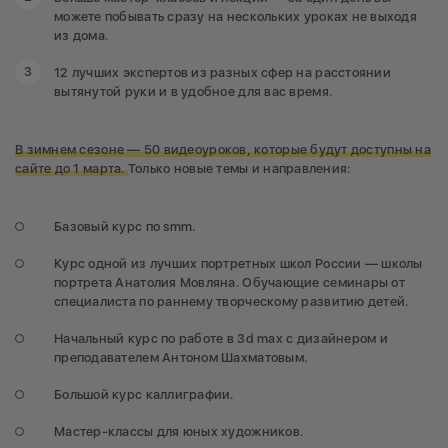
можете побывать сразу на нескольких уроках не выходя
из дома.
12 лучших экспертов из разных сфер на расстоянии
вытянутой руки и в удобное для вас время.
В зимнем сезоне — 50 видеоуроков, которые будут доступны на
сайте до 1 марта.
Только новые темы и направления:
Базовый курс по smm.
Курс одной из лучших портретных школ России — школы
портрета Анатолия Мовляна. Обучающие семинары от
специалиста по раннему творческому развитию детей.
Начальный курс по работе в 3d max с дизайнером и
преподавателем Антоном Шахматовым.
Большой курс каллиграфии.
Мастер-классы для юных художников.