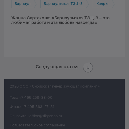
Барнаул
Барнаульская ТЭЦ-3
Кадры
Жанна Сартакова: «Барнаульская ТЭЦ-3 – это
любимая работа и эта любовь навсегда»
Следующая статья
2026 ООО «Сибирская генерирующая компания»
Тел.:
+7 495 258-83-00
Факс.:
+7 495 363-27-81
Эл. почта.:
office@sibgenco.ru
Пользовательское соглашение