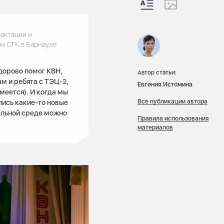
рактации и
м СГК в Барнауле
дорово помог КВН,
Автор статьи:
м и ребята с ТЭЦ-2,
Евгения Истомина
меется). И когда мы
Все публикации автора
лись какие-то новые
ельной среде можно
Правила использования
материалов