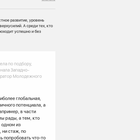
тное развитие, уровень
верхусилий. А среди тех, кто
роходит успешно и без
ела по подбору,
нала Западно-
уратор Молодежного
иболее глобальная,
ичного потенциала, а
апример, в части
ы рады, а тем, кто
в одном из
 ни стаж, по
ь попробовать что-то