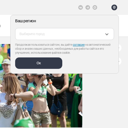
Ваш регион
ы
Меню
Все теги
Выберите город
Продолжая пользоваться сайтом, вы даёте
согласие
на автоматический
сбор и анализ ваших данных, необходимых для работы сайта и его
улучшения, использование файлов cookie.
Ок