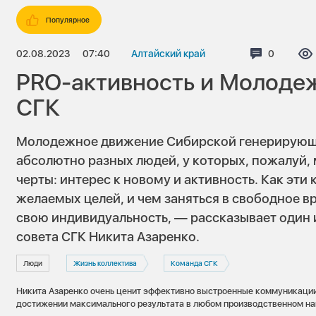
Популярное
02.08.2023
07:40
Алтайский край
Коммента
0
PRO-активность и Молоде
СГК
Молодежное движение Сибирской генерирующ
абсолютно разных людей, у которых, пожалуй,
черты: интерес к новому и активность. Как эти
желаемых целей, и чем заняться в свободное в
свою индивидуальность, — рассказывает один
совета СГК Никита Азаренко.
Люди
Жизнь коллектива
Команда СГК
Никита Азаренко очень ценит эффективно выстроенные коммуникации
достижении максимального результата в любом производственном на