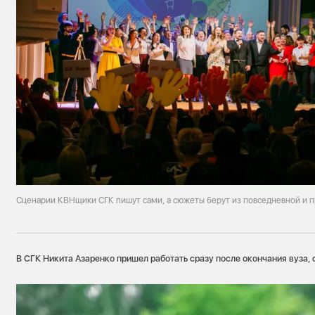
Сценарии КВНщики СГК пишут сами, а сюжеты берут из повседневной и 
В СГК Никита Азаренко пришел работать сразу после окончания вуза, с