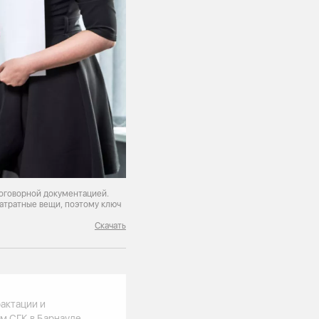
договорной документацией.
затратные вещи, поэтому ключ
»
Скачать
рактации и
м СГК в Барнауле