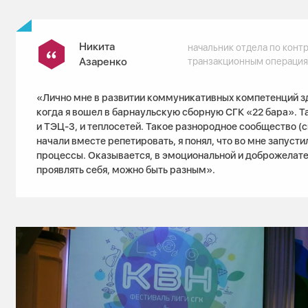
Никита
начальник отдела по конт
Азаренко
транзакционным операция
«Лично мне в развитии коммуникативных компетенций з
когда я вошел в барнаульскую сборную СГК «22 бара». Та
и ТЭЦ-3, и теплосетей. Такое разнородное сообщество (с
начали вместе репетировать, я понял, что во мне запусти
процессы. Оказывается, в эмоциональной и доброжелат
проявлять себя, можно быть разным».