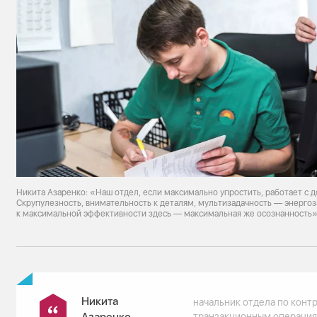
Никита Азаренко: «Наш отдел, если максимально упростить, работает с 
Скрупулезность, внимательность к деталям, мультизадачность — энерго
к максимальной эффективности здесь — максимальная же осознанность
Никита
начальник отдела по конт
Азаренко
транзакционным операция