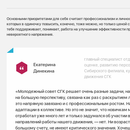
Основными приоритетами для себя считает профессионализм и личнос
которых в одиночку повысить, конечно, тоже можно, но только ценой с
тебя поддерживает, понимает, работа на улучшение эффективности п
невероятного напряжения.
главный специалист отд
Екатерина
оценке, развитию персо
Динекина
Сибирского филиала, к
движения СГК
«Молодежный совет СГК решает очень разные задачи, на
на большую перспективу, связана как раз с раскрытием л
это напрямую завязано и с профессиональным ростом. Н
адаптации в коллективе. Но это не значит, что новичкам м
отработал уже много лет и только задумался об участии 
направлений работы нашего движения, — нет. Ни возраст,
большому счету, не имеют критического значения. Хочеш