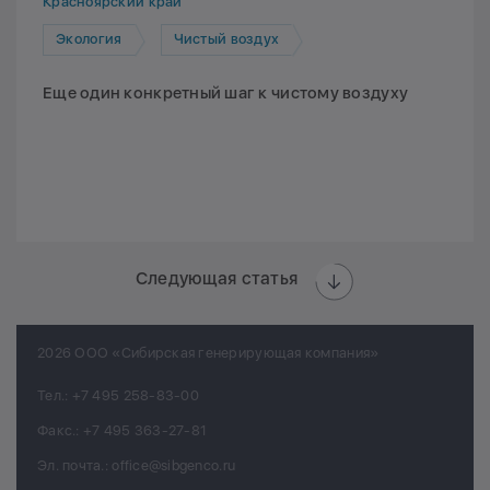
Красноярский край
Экология
Чистый воздух
Еще один конкретный шаг к чистому воздуху
Следующая статья
2026 ООО «Сибирская генерирующая компания»
Тел.:
+7 495 258-83-00
Факс.:
+7 495 363-27-81
Эл. почта.:
office@sibgenco.ru