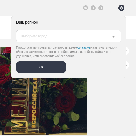
Ваш регион
ы
Меню
Все теги
Выберите город
Продолжая пользоваться сайтом, вы даёте
согласие
на автоматический
сбор и анализ ваших данных, необходимых для работы сайта и его
улучшения, использование файлов cookie.
Ок