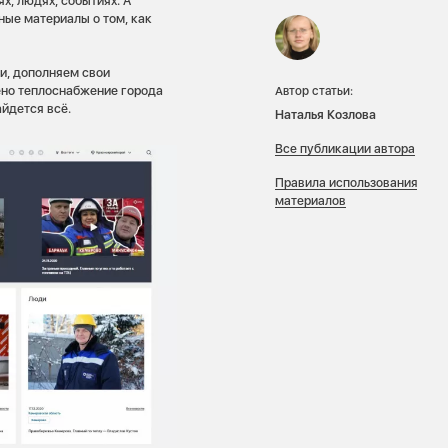
х, людях, событиях. А
ые материалы о том, как
и, дополняем свои
ено теплоснабжение города
Автор статьи:
айдется всё.
Наталья Козлова
Все публикации автора
Правила использования
материалов