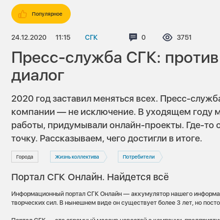
Популярное
24.12.2020
11:15
СГК
Комментариев:
0
Просмотров:
3751
Пресс-служба СГК: против 
диалог
2020 год заставил меняться всех. Пресс-слу
компании — не исключение. В уходящем году 
работы, придумывали онлайн-проекты. Где-то о
точку. Рассказываем, чего достигли в итоге.
Города
Жизнь коллектива
Потребители
Портал СГК Онлайн. Найдется всё
Информационный портал СГК Онлайн — аккумулятор нашего информа
творческих сил. В нынешнем виде он существует более 3 лет, но пост