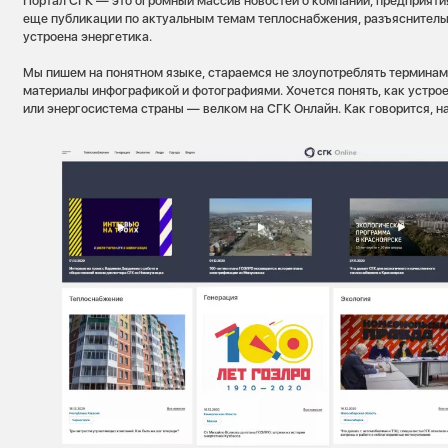
Портал СГК — это огромный массив новостей о компании, предприятия
еще публикации по актуальным темам теплоснабжения, разъяснительн
устроена энергетика.
Мы пишем на понятном языке, стараемся не злоупотреблять терминам
материалы инфографикой и фотографиями. Хочется понять, как устро
или энергосистема страны — велком на СГК Онлайн. Как говорится, н