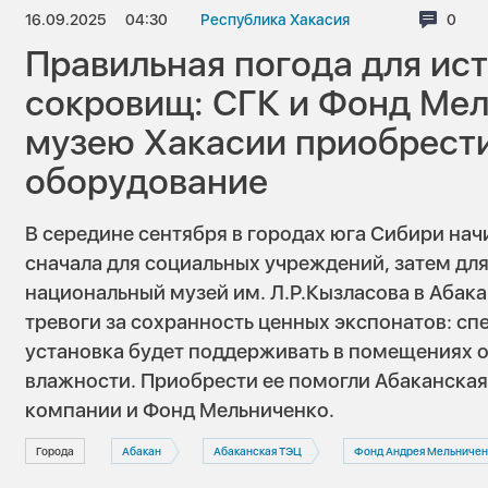
16.09.2025
04:30
Республика Хакасия
Комм
0
Правильная погода для ис
сокровищ: СГК и Фонд Ме
музею Хакасии приобрест
оборудование
В середине сентября в городах юга Сибири на
сначала для социальных учреждений, затем дл
национальный музей им. Л.Р.Кызласова в Абакан
тревоги за сохранность ценных экспонатов: с
установка будет поддерживать в помещениях 
влажности. Приобрести ее помогли Абаканска
компании и Фонд Мельниченко.
Города
Абакан
Абаканская ТЭЦ
Фонд Андрея Мельничен