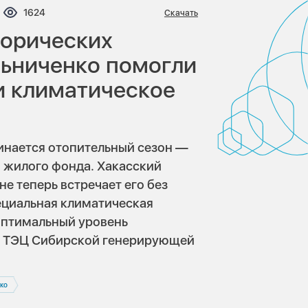
ентариев:
Просмотров:
1624
Скачать
торических
льниченко помогли
и климатическое
чинается отопительный сезон —
я жилого фонда. Хакасский
е теперь встречает его без
пециальная климатическая
оптимальный уровень
я ТЭЦ Сибирской генерирующей
ко