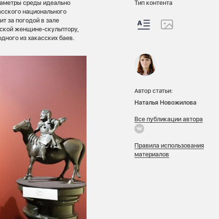
раметры среды идеально
Тип контента
асского национального
т за погодой в зале
сской женщине-скульптору,
дного из хакасских баев.
Автор статьи:
Наталья Новожилова
Все публикации автора
Правила использования
материалов