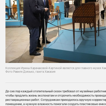
Коллекция Ирины Карачаковой-Картиной является для главного музея Х
Фото Равиля Дзязько, газета Хакасия
До сих пор каждый отопительный сезон требовал от музейных работни
чтобы продлить жизнь экспонатам и отсрочить необходимость провед
реставрационных работ. Сотрудникам приходилось вручную корректи
помещении, а нужную влажность помогали создать пластиковые емкос