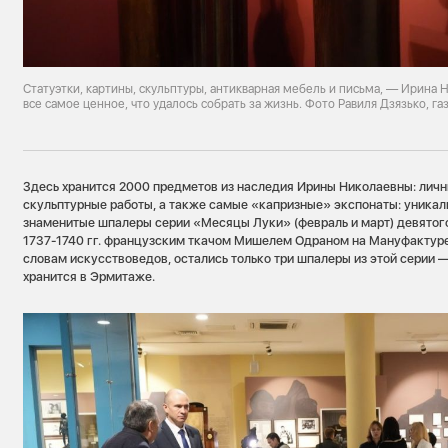
Статуэтки, картины, скульптуры, антикварная мебель и письма, — Ирина
все самое ценное, что удалось собрать за жизнь. Фото Равиля Дзязько, га
Здесь хранится 2000 предметов из наследия Ирины Николаевны: личн
скульптурные работы, а также самые «капризные» экспонаты: уникал
знаменитые шпалеры серии «Месяцы Луки» (февраль и март) девятог
1737-1740 гг. французским ткачом Мишелем Одраном на Мануфактуре 
словам искусствоведов, остались только три шпалеры из этой серии 
хранится в Эрмитаже.