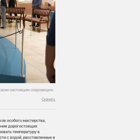
акасии настоящим сокровищем.
Скачать
ков особого мастерства,
ения дорогостоящих
ровать температуру в
ти с водой, расставленные в