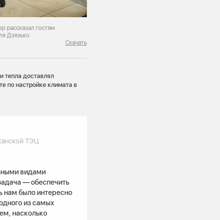
р рассказал гостям
ля Дзязько
Скачать
чи тепла доставлял
те по настройке климата в
канской ТЭЦ
азными видами
задача — обеспечить
ь нам было интересно
одного из самых
ем, насколько