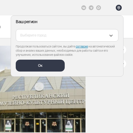
Ваш регион
ы
Меню
Все теги
Выберите город
Продолжая пользоваться сайтом, вы даёте
согласие
на автоматический
сбор и анализ ваших данных, необходимых для работы сайта и его
улучшения, использование файлов cookie.
Ок