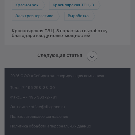
Красноярск
Красноярская ТЭЦ-3
Электроэнергетика
Выработка
Красноярская ТЭЦ-3 нарастила выработку
благодаря вводу новых мощностей
Следующая статья
2026 ООО «Сибирская генерирующая компания»
Тел.:
+7 495 258-83-00
Факс.:
+7 495 363-27-81
Эл. почта.:
office@sibgenco.ru
Пользовательское соглашение
Политика обработки персональных данных