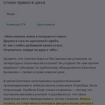
стихи прямо в цехе
Люди
Команда СГК
Красноярск
«Мне снилась осень в полусвете стекол,
Друзья и ты в их шутовской гурьбе,
И, как с небес добывший крови сокол,
Спускалось сердце на руку к тебе».
Думаете, эти строчки Бориса Пастернака мы услышали на
литературно-поэтической встрече? Не угадали! Их нам прочла
машинист-обходчик по турбинному оборудованию Светлана
Балашова — прямо в своем жарком цехе.
В школе Светлана зачитывалась художественными
произведениями и любила писать сочинения. И вообще, была
отличницей. Пробелы были только по физике — потому что
постоянно менялись учителя. А разобраться, что такое
электричество и термодинамика, ой как хотелось.
Можно
сказать, из спортивного интереса девушка пошла учиться в