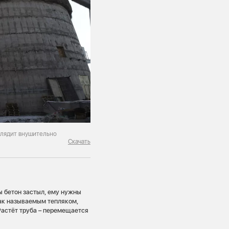
ыглядит внушительно
Скачать
ы бетон застыл, ему нужны
ак называемым тепляком,
астёт труба – перемещается