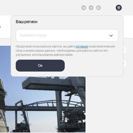
Ваш регион
ы
Меню
Все теги
Выберите город
Продолжая пользоваться сайтом, вы даёте
согласие
на автоматический
сбор и анализ ваших данных, необходимых для работы сайта и его
улучшения, использование файлов cookie.
Ок