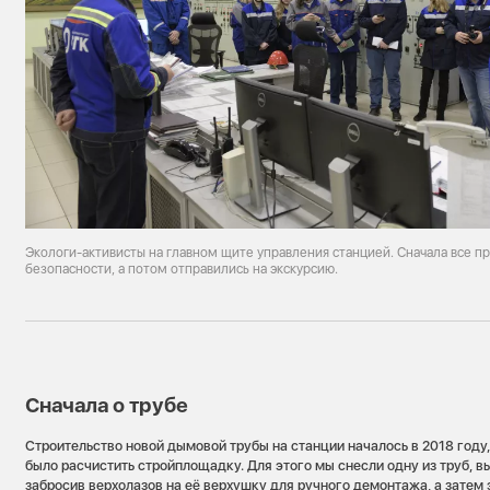
Экологи-активисты на главном щите управления станцией. Сначала все п
безопасности, а потом отправились на экскурсию.
Сначала о трубе
Строительство новой дымовой трубы на станции началось в 2018 году
было расчистить стройплощадку. Для этого мы снесли одну из труб, в
забросив верхолазов на её верхушку для ручного демонтажа, а затем 