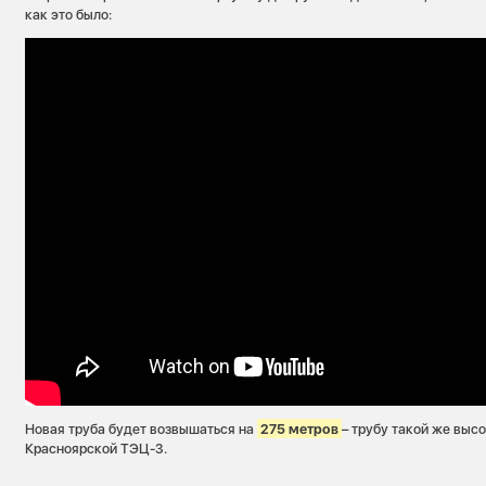
как это было:
Новая труба будет возвышаться на
275 метров
– трубу такой же выс
Красноярской ТЭЦ-3.