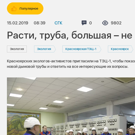
Популярное
15.02.2019
08:39
СГК
Комментариев:
0
Просмотров
9802
Расти, труба, большая – н
Экология
Экология
Красноярская ТЭЦ-1
Красноярск
Красноярских экологов-активистов пригласили на ТЭЦ-1, чтобы показа
новой дымовой трубы и ответить на все интересующие их вопросы.