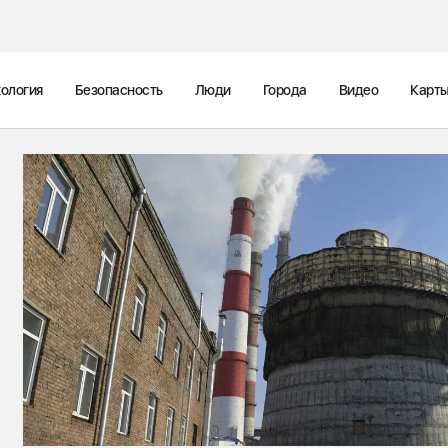
ология
Безопасность
Люди
Города
Видео
Карт