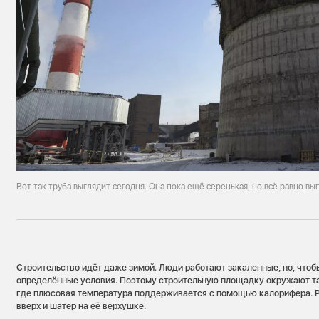
Вот так труба выглядит сегодня. Она пока ещё серенькая, но всё равно в
Строительство идёт даже зимой. Люди работают закаленные, но, чтоб
определённые условия. Поэтому строительную площадку окружают т
где плюсовая температура поддерживается с помощью калорифера. Р
вверх и шатер на её верхушке.