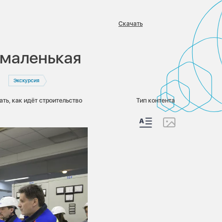
Скачать
:
е маленькая
Экскурсия
ть, как идёт строительство
Тип контента