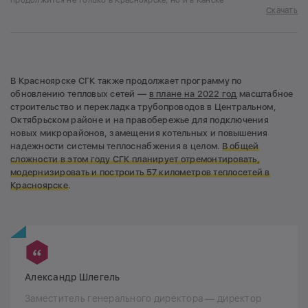
Скачать
В Красноярске СГК также продолжает программу по
обновлению тепловых сетей —
в плане на 2022 год
масштабное
строительство и перекладка трубопроводов в Центральном,
Октябрьском районе и на правобережье для подключения
новых микрорайонов, замещения котельных и повышения
надежности системы теплоснабжения в целом.
В общей
сложности в этом году СГК планирует отремонтировать,
модернизировать и построить
57 километров теплосетей в
Красноярске
.
Александр Шлегель
Заместитель генерального директора — директор