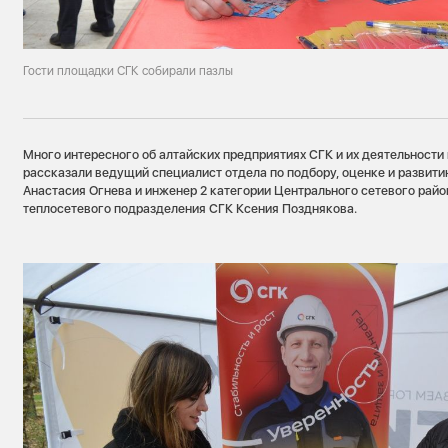
Гости площадки СГК собирали пазлы
Много интересного об алтайских предприятиях СГК и их деятельност
рассказали ведущий специалист отдела по подбору, оценке и развит
Анастасия Огнева и инженер 2 категории Центрального сетевого райо
теплосетевого подразделения СГК Ксения Позднякова.