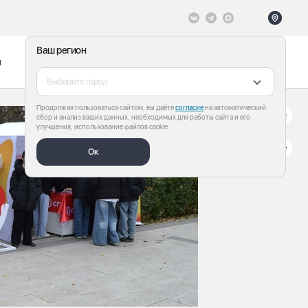
Ваш регион
ы
Меню
Все теги
Выберите город
Продолжая пользоваться сайтом, вы даёте
согласие
на автоматический
сбор и анализ ваших данных, необходимых для работы сайта и его
улучшения, использование файлов cookie.
Ок