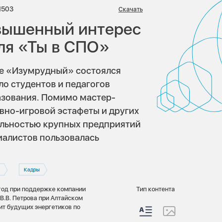
иев:
Просмотров:
1503
Скачать
вышенный интерес
ля «Ты в СПО»
ке «Изумрудный» состоялся
о студентов и педагогов
азования. Помимо мастер-
ивно-игровой эстафеты и других
ельностью крупных предприятий
иалистов пользовалась
Кадры
й год при поддержке компании
Тип контента
В.В. Петрова при Алтайском
ит будущих энергетиков по