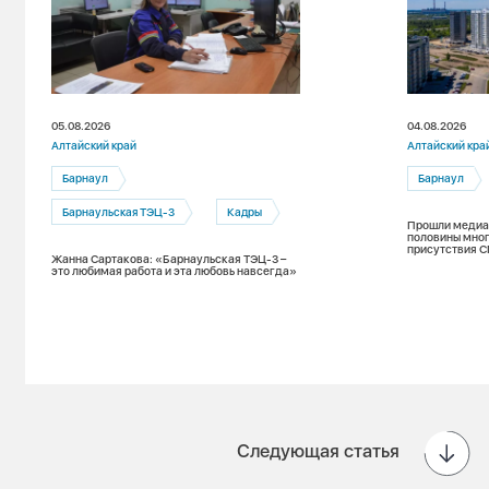
05.08.2026
04.08.2026
Алтайский край
Алтайский кра
Барнаул
Барнаул
Барнаульская ТЭЦ-3
Кадры
Прошли медиан
половины мног
присутствия С
Жанна Сартакова: «Барнаульская ТЭЦ-3 –
зимнему пери
это любимая работа и эта любовь навсегда»
Следующая статья