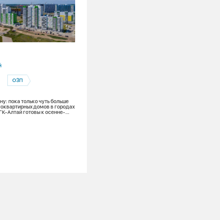
31.07.2026
й
Кемеровская область
ОЗП
Беловская ГРЭС
Жизнь коллектива
Кадры
у: пока только чуть больше
оквартирных домов в городах
ГК-Алтай готовы к осенне-
Новое поколение энергетиков: истори
оду
Кирилла Репина с Беловской ГРЭС