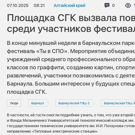
07.10.2025
08:21
Алтайский край
Комментар
0
Площадка СГК вызвала по
среди участников фестива
В конце минувшей недели в барнаульском пар
фестиваль «Ты в СПО». Мероприятие объединил
учреждений среднего профессионального обр
классов по граффити, созданию картин, спорт
развлечений, участники познакомились с деят
Барнаула. Большим интересом у будущих спец
площадка СГК.
Люди
Барнаул
Барнаульская ТЭЦ-2
Барнаульская ТЭЦ-3
В частности, её гости смогли подробнее узнать, о том, что уже второ
и Фонда Мельниченко Университетский технологический колледж им. 
государственном техническом университете им. И.И. Ползунова готов
направлению «Тепловые электрические станции».