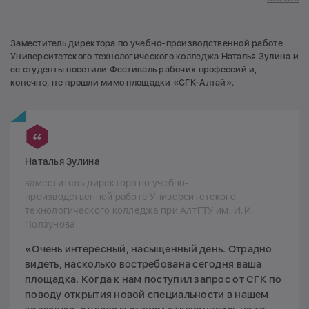
Заместитель директора по учебно-производственной работе
Университетского технологического колледжа Наталья Зулина и
ее студенты посетили Фестиваль рабочих профессий и,
конечно, не прошли мимо площадки «СГК-Алтай».
Наталья Зулина
заместитель директора по учебно-
производственной работе Университетского
технологического колледжа при АлтГТУ им. И.И.
Ползунова
«Очень интересный, насыщенный день. Отрадно
видеть, насколько востребована сегодня ваша
площадка. Когда к нам поступил запрос от СГК по
поводу открытия новой специальности в нашем