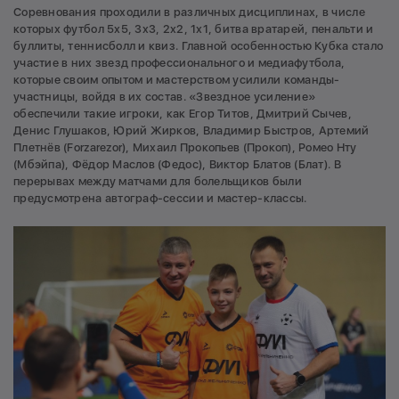
Соревнования проходили в различных дисциплинах, в числе
которых футбол 5х5, 3х3, 2х2, 1х1, битва вратарей, пенальти и
буллиты, теннисболл и квиз. Главной особенностью Кубка стало
участие в них звезд профессионального и медиафутбола,
которые своим опытом и мастерством усилили команды-
участницы, войдя в их состав. «Звездное усиление»
обеспечили такие игроки, как Егор Титов, Дмитрий Сычев,
Денис Глушаков, Юрий Жирков, Владимир Быстров, Артемий
Плетнёв (Forzarezor), Михаил Прокопьев (Прокоп), Ромео Нту
(Мбэйпа), Фёдор Маслов (Федос), Виктор Блатов (Блат). В
перерывах между матчами для болельщиков были
предусмотрена автограф-сессии и мастер-классы.