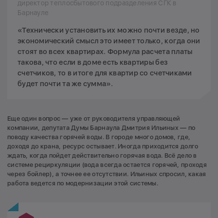
директор теплосбытового подразделения СГК в
Барнауле
«Технически установить их можно почти везде, но
экономический смысл это имеет только, когда они
стоят во всех квартирах. Формула расчета платы
такова, что если в доме есть квартиры без
счетчиков, то в итоге для квартир со счетчиками
будет почти та же сумма».
Еще один вопрос — уже от руководителя управляющей
компании, депутата Думы Барнаула Дмитрия Ильиных — по
поводу качества горячей воды. В городе много домов, где,
доходя до крана, ресурс остывает. Иногда приходится долго
ждать, когда пойдет действительно горячая вода. Всё дело в
системе рециркуляции (вода всегда остается горячей, проходя
через бойлер), а точнее ее отсутствии. Ильиных спросил, какая
работа ведется по модернизации этой системы.