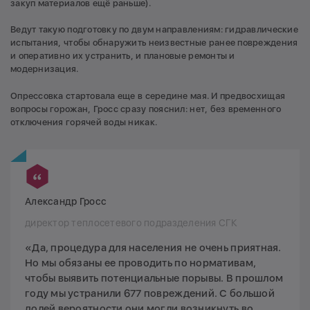
закуп материалов ещё раньше).
Ведут такую подготовку по двум направлениям: гидравлические
испытания, чтобы обнаружить неизвестные ранее повреждения
и оперативно их устранить, и плановые ремонты и
модернизация.
Опрессовка стартовала еще в середине мая. И предвосхищая
вопросы горожан, Гросс сразу пояснил: нет, без временного
отключения горячей воды никак.
Александр Гросс
директор теплосетевого подразделения СГК
«Да, процедура для населения не очень приятная.
Но мы обязаны ее проводить по нормативам,
чтобы выявить потенциальные порывы. В прошлом
году мы устранили 677 повреждений. С большой
долей вероятности они могли возникнуть во