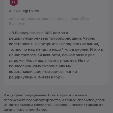
Александр Гросс
директор теплосетевого подразделения СГК в
Барнауле
«В Барнауле всего 30% домов с
рециркуляционными трубопроводами. Чтобы
восстановить и построить в городе такие линии,
только по нашей части надо 1 млрд рублей. И это в
ценах трехлетней давности, сейчас раза в два
дороже. Миллиарда на это у нас нет. Но по
концессионному соглашению мы
восстанавливаем имеющиеся линии
рециркуляции. 3-4 км в год».
И еще один традиционный блок вопросов касается
послеремонтного благоустройства, а точнее, перекопов дорог
из-за перекладки теплосетей. Задавал их эксперт Народного
фронта Константин Ветров.