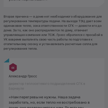
Вторая причина — в доме нет необходимого оборудования для
регулирования температуры подачи. На выходе ТЭЦ дает всем
одинаковое тепло, зона ответственности СГК — довести его до
дома. За то, как оно распределяется по дому, отвечает
управляющая компания или ТСЖ. Гросс обратился с просьбой в
УК вовремя выполнять свою часть работы по подготовке к
отопительному сезону и устанавливать расчетные сопла для
регулирования тепла.
Александр Гросс
директор теплосетевого подразделения СГК в
Барнауле
«Нам перегревы не нужны. Наша задача
заработать, но, если тепло не востребовано в
доме, оно возвращается к нам. То есть мы