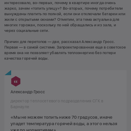
интересовало, во-первых, почему в квартире иногда очень
жарко, зачем «топить улицу»? Во-вторых, почему потребители
вынуждены платить по полной, если они отключали батареи или
жили с открытыми окнами? Отметим, эта тема актуальна для
многих горожан, поскольку по ней обращались и из зала, и
через социальные сети.
Причин для перетопов — две, рассказал Александр Гросс.
Первая — в самой системе. Запроектированная еще в советское
время она не позволяет убавлять теплоэнергию без потери
качества горячей воды.
Александр Гросс
директор теплосетевого подразделения СГК в
Барнауле
«Мы не можем топить ниже 70 градусов, иначе
упадет температура горячей воды, а этого нельзя
уже по нормативам».