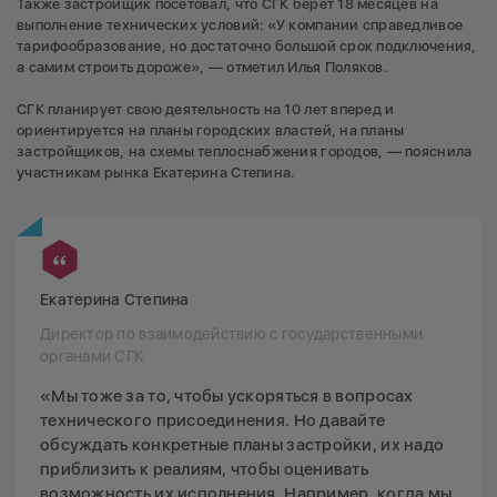
Также застройщик посетовал, что СГК берет 18 месяцев на
выполнение технических условий: «У компании справедливое
тарифообразование, но достаточно большой срок подключения,
а самим строить дороже», — отметил Илья Поляков.
СГК планирует свою деятельность на 10 лет вперед и
ориентируется на планы городских властей, на планы
застройщиков, на схемы теплоснабжения городов, — пояснила
участникам рынка Екатерина Степина.
Екатерина Степина
Директор по взаимодействию с государственными
органами СГК
«Мы тоже за то, чтобы ускоряться в вопросах
технического присоединения. Но давайте
обсуждать конкретные планы застройки, их надо
приблизить к реалиям, чтобы оценивать
возможность их исполнения. Например, когда мы