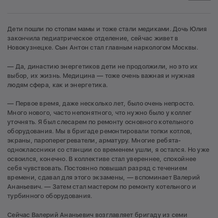
Дети пошли по стопам мамы и тоже стали медиками. Дочь Юлия
закончила педиатрическое отделение, сейчас живет в
Новокузнецке. Сын Антон стал главным наркологом Москвы.
— Да, династию энергетиков дети не продолжили, но это их
выбор, их жизнь. Медицина — тоже очень важная и нужная
людям сфера, как и энергетика.
— Первое время, даже несколько лет, было очень непросто.
Много нового, часто непонятного, что нужно было у коллег
уточнять. Я был слесарем по ремонту основного котельного
оборудования. Мы в бригаде ремонтировали топки котлов,
экраны, пароперегреватели, арматуру. Многие ребята-
одноклассники со станции со временем ушли, я остался. Но уже
освоился, конечно. В коллективе стал увереннее, спокойнее
себя чувствовать. Постоянно повышал разряд с течением
времени, сдавал для этого экзамены, — вспоминает Валерий
Ананьевич. — Затем стал мастером по ремонту котельного и
турбинного оборудования.
Сейчас Валерий Ананьевич возглавляет бригаду из семи