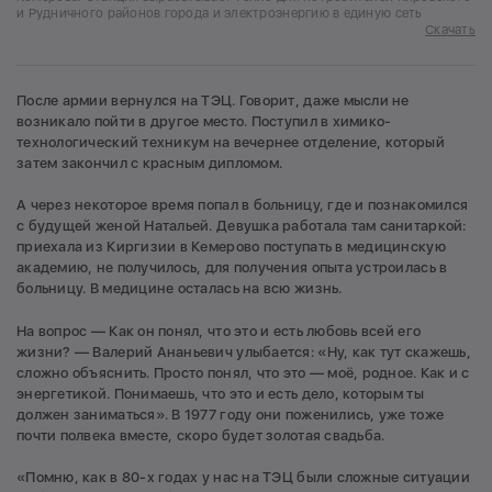
и Рудничного районов города и электроэнергию в единую сеть
Скачать
После армии вернулся на ТЭЦ. Говорит, даже мысли не
возникало пойти в другое место. Поступил в химико-
технологический техникум на вечернее отделение, который
затем закончил с красным дипломом.
А через некоторое время попал в больницу, где и познакомился
с будущей женой Натальей. Девушка работала там санитаркой:
приехала из Киргизии в Кемерово поступать в медицинскую
академию, не получилось, для получения опыта устроилась в
больницу. В медицине осталась на всю жизнь.
На вопрос — Как он понял, что это и есть любовь всей его
жизни? — Валерий Ананьевич улыбается: «Ну, как тут скажешь,
сложно объяснить. Просто понял, что это — моё, родное. Как и с
энергетикой. Понимаешь, что это и есть дело, которым ты
должен заниматься». В 1977 году они поженились, уже тоже
почти полвека вместе, скоро будет золотая свадьба.
«Помню, как в 80-х годах у нас на ТЭЦ были сложные ситуации