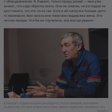
с оборудованием. Я, бывало, только приду домой — мне уже
звонят, что надо обратно ехать. Она ни словом, ни взглядом не
даст понять, что что-то не так. Хотя и ей нагрузка больше: дети-
то маленькие. Всю жизнь мне помогала поддержка жены. Это
чистая правда. Что бы ни случилось, она всегда рядом».
В беседе с корреспондентом sibgenco.online Валерий Ананьевич
поделился, что для энергетика очень важен надёжный семейный тыл
Скачать