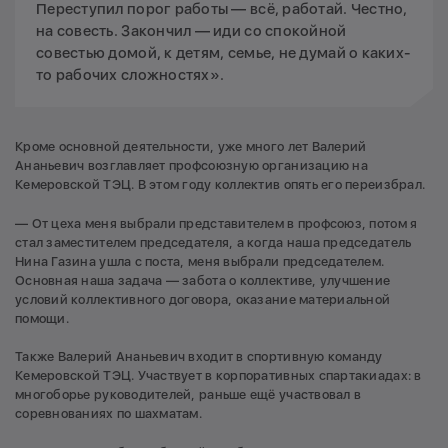
Переступил порог работы — всё, работай. Честно,
на совесть. Закончил — иди со спокойной
совестью домой, к детям, семье, не думай о каких-
то рабочих сложностях».
Кроме основной деятельности, уже много лет Валерий
Ананьевич возглавляет профсоюзную организацию на
Кемеровской ТЭЦ. В этом году коллектив опять его переизбрал.
— От цеха меня выбрали представителем в профсоюз, потом я
стал заместителем председателя, а когда наша председатель
Нина Газина ушла с поста, меня выбрали председателем.
Основная наша задача — забота о коллективе, улучшение
условий коллективного договора, оказание материальной
помощи.
Также Валерий Ананьевич входит в спортивную команду
Кемеровской ТЭЦ. Участвует в корпоративных спартакиадах: в
многоборье руководителей, раньше ещё участвовал в
соревнованиях по шахматам.