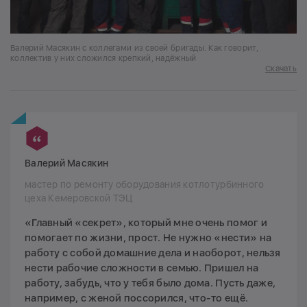
Валерий Масякин с коллегами из своей бригады. Как говорит,
коллектив у них сложился крепкий, надёжный
Скачать
Валерий Масякин
мастер по ремонту оборудования котлотурбинного
цеха Кемеровской ТЭЦ
«Главный «секрет», который мне очень помог и
помогает по жизни, прост. Не нужно «нести» на
работу с собой домашние дела и наоборот, нельзя
нести рабочие сложности в семью. Пришел на
работу, забудь, что у тебя было дома. Пусть даже,
например, с женой поссорился, что-то ещё.