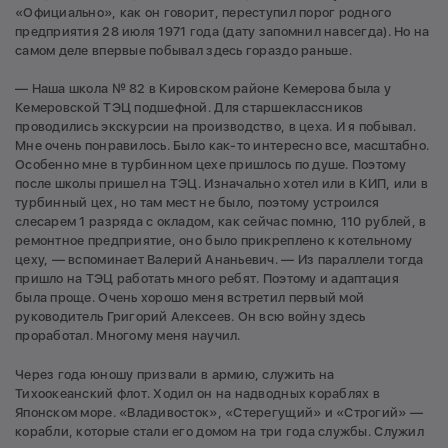
«Официально», как он говорит, переступил порог родного
предприятия 28 июля 1971 года (дату запомнил навсегда). Но на
самом деле впервые побывал здесь гораздо раньше.
— Наша школа № 82 в Кировском районе Кемерова была у
Кемеровской ТЭЦ подшефной. Для старшеклассников
проводились экскурсии на производство, в цеха. И я побывал.
Мне очень понравилось. Было как-то интересно все, масштабно.
Особенно мне в турбинном цехе пришлось по душе. Поэтому
после школы пришел на ТЭЦ. Изначально хотел или в КИП, или в
турбинный цех, но там мест не было, поэтому устроился
слесарем 1 разряда с окладом, как сейчас помню, 110 рублей, в
ремонтное предприятие, оно было прикреплено к котельному
цеху, — вспоминает Валерий Ананьевич. — Из параллели тогда
пришло на ТЭЦ работать много ребят. Поэтому и адаптация
была проще. Очень хорошо меня встретил первый мой
руководитель Григорий Алексеев. Он всю войну здесь
проработал. Многому меня научил.
Через года юношу призвали в армию, служить на
Тихоокеанский флот. Ходил он на надводных кораблях в
Японском море. «Владивосток», «Стерегущий» и «Строгий» —
корабли, которые стали его домом на три года службы. Служил