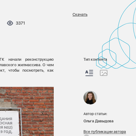
Скачать
мментариев:
Просмотров:
3371
ГК начали реконструкцию
Тип контента
лавского жилмассива. О чем
т, чтобы посмотреть, как
Автор статьи:
Ольга Давыдова
Все публикации автора