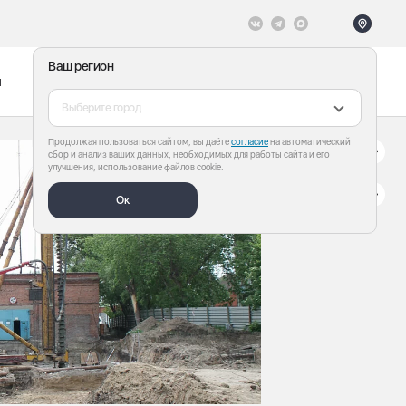
Ваш регион
ы
Меню
Все теги
Выберите город
Продолжая пользоваться сайтом, вы даёте
согласие
на автоматический
сбор и анализ ваших данных, необходимых для работы сайта и его
улучшения, использование файлов cookie.
Ок