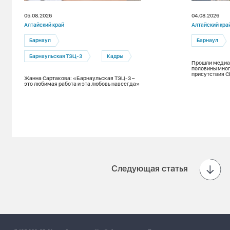
05.08.2026
04.08.2026
Алтайский край
Алтайский кра
Барнаул
Барнаул
Барнаульская ТЭЦ-3
Кадры
Прошли медиан
половины мног
присутствия С
Жанна Сартакова: «Барнаульская ТЭЦ-3 –
зимнему пери
это любимая работа и эта любовь навсегда»
Следующая статья