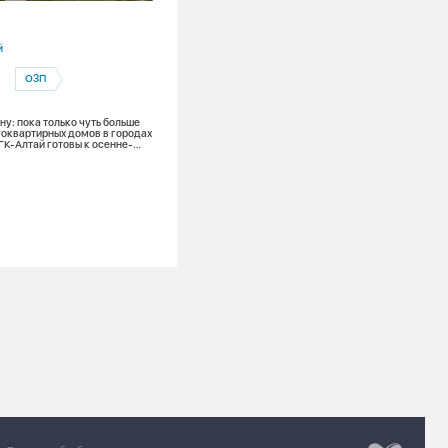
30.07.2026
й
Алтайский край
ОЗП
Барнаул
Барнаульская теплосетевая компания
у: пока только чуть больше
оквартирных домов в городах
Гидравлические испытания
ГК-Алтай готовы к осенне-
оду
ОЗП
Подготовка к ОЗП
Гидравлика, реконструкция теплосете
проверка домов – в мэрии Барнаула
обсудили подготовку городского хозя
к новому отопительному сезону
Разработка сайт
Chipsa