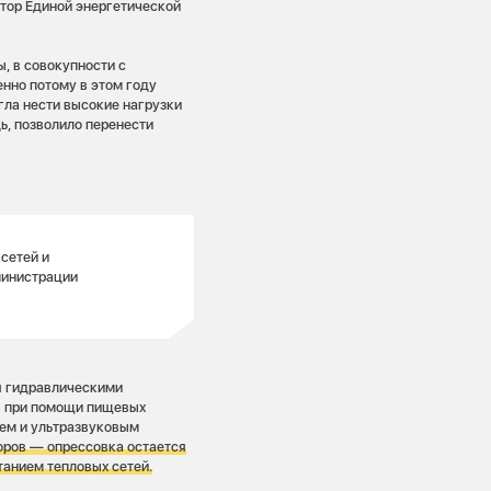
атор Единой энергетической
, в совокупности с
нно потому в этом году
гла нести высокие нагрузки
дь, позволило перенести
сетей и
министрации
ся гидравлическими
в при помощи пищевых
ем и ультразвуковым
оров — опрессовка остается
анием тепловых сетей.