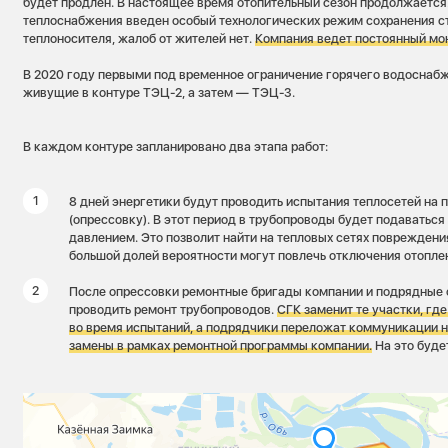
будет продлен. В настоящее время отопительный сезон продолжается
теплоснабжения введен особый технологических режим сохранения с
теплоносителя, жалоб от жителей нет.
Компания ведет постоянный мо
В 2020 году первыми под временное ограничение горячего водоснаб
живущие в контуре ТЭЦ-2, а затем — ТЭЦ-3.
В каждом контуре запланировано два этапа работ:
8 дней энергетики будут проводить испытания теплосетей на п
(опрессовку). В этот период в трубопроводы будет подаватьс
давлением. Это позволит найти на тепловых сетях повреждени
большой долей вероятности могут повлечь отключения отопле
После опрессовки ремонтные бригады компании и подрядные 
проводить ремонт трубопроводов.
СГК заменит те участки, гд
во время испытаний, а подрядчики переложат коммуникации н
замены в рамках ремонтной программы компании.
На это буде