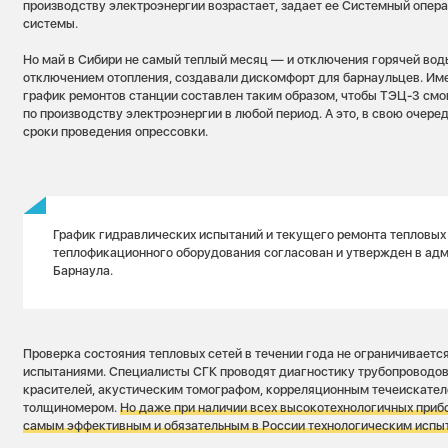
производству электроэнергии возрастает, задает ее Системный опер
системы.
Но май в Сибири не самый теплый месяц — и отключения горячей воды
отключением отопления, создавали дискомфорт для барнаульцев. Име
график ремонтов станции составлен таким образом, чтобы ТЭЦ-3 смо
по производству электроэнергии в любой период. А это, в свою очере
сроки проведения опрессовки.
График гидравлических испытаний и текущего ремонта тепловых 
теплофикационного оборудования согласован и утвержден в ад
Барнаула.
Проверка состояния тепловых сетей в течении года не ограничивает
испытаниями. Специалисты СГК проводят диагностику трубопроводо
красителей, акустическим томографом, корреляционным течеискател
толщиномером.
Но даже при наличии всех высокотехнологичных приб
самым эффективным и обязательным в России технологическим испыт