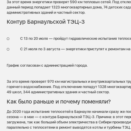
За этот время энергетики проверят 590 км тепловых сетей. Под откл
данный период попадает 1323 многоквартирных дома, 74 детских сада
административных зданий и частный сектор.
Контур Барнаульской ТЭЦ-3
С 13 по 20 июля — пройдут гидравлические испытания теплосе
С 21 июля по 3 августа — энергетики приступят к ремонтам на
График согласован с администрацией города.
За это время проверят 970 км магистральных и внутриквартальных тр
горячего водоснабжения. Под отключение попадут 1328 многоквартир
49 школ, 344 административных здания и частный сектор.
Как было раньше и почему поменяли?
До 2020 года испытания теплосетей в Барнауле начинали сразу же по
сезона — в мае — с контура Барнаульской ТЭЦ-3. Причина: в этот пе
загружена, так как больший объем электричества в Сибири производи
параллельно с теплосетями в ремонт выводятся котлы и турбины ТЭЦ.