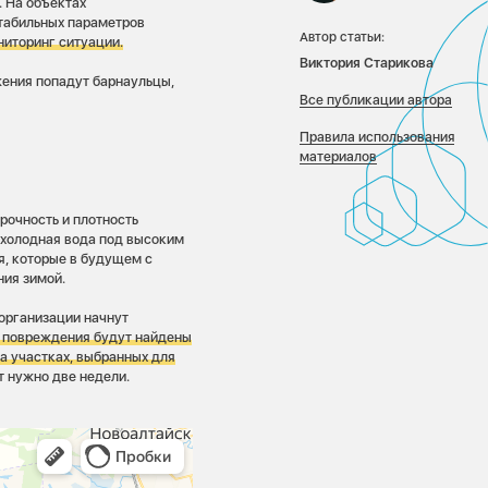
. На объектах
табильных параметров
Автор статьи:
ниторинг ситуации.
Виктория Старикова
жения попадут барнаульцы,
Все публикации автора
Правила использования
материалов
рочность и плотность
я холодная вода под высоким
я, которые в будущем с
ния зимой.
организации начнут
е повреждения будут найдены
а участках, выбранных для
т нужно две недели.