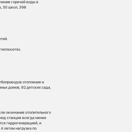
ючение горячей воды в
, 30 школ, 398
тей.
 теплосетях.
убопроводов отопления и
ных домов, 92 детских сада,
сле окончания отопительного
риод станция всегда менее
тся гидрогенерацией, и
 А летом нагрузка по