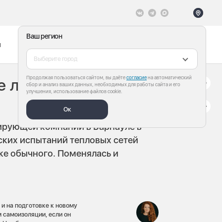
Ваш регион
ы
Меню
Все теги
Выберите город
Продолжая пользоваться сайтом, вы даёте
согласие
на автоматический
ле летом отключат
сбор и анализ ваших данных, необходимых для работы сайта и его
улучшения, использование файлов cookie.
Ок
ирующей компании в Барнауле в
ских испытаний тепловых сетей
зже обычного. Поменялась и
и на подготовке к новому
 самоизоляции, если он