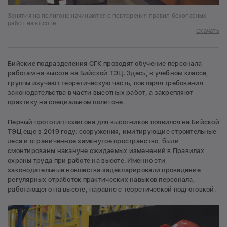
Занятия на полигоне начинаются с повторения правил безопасных
работ на высоте
Скачать
Бийские подразделения СГК проводят обучение персонала
работам на высоте на Бийской ТЭЦ. Здесь, в учебном классе,
группы изучают теоретическую часть, повторяя требования
законодательства в части высотных работ, а закрепляют
практику на специальном полигоне.
Первый прототип полигона для высотников появился на Бийской
ТЭЦ еще в 2019 году: сооружения, имитирующие строительные
леса и ограниченное замкнутое пространство, были
смонтированы накануне ожидаемых изменений в Правилах
охраны труда при работе на высоте. Именно эти
законодательные новшества задекларировали проведение
регулярных отработок практических навыков персонала,
работающего на высоте, наравне с теоретической подготовкой.