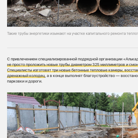
Такие трубы энергетики изымают на участке капитального ремонта теплот
С привлечением специализированной подрядной организации «Алькад
не просто проложить новые трубы диаметром 325 миллиметров и смон
Специалисты изготовят три новые бетонные тепловые камеры, восст
дренажный колодец
, а в конце выполнят благоустройство — восстано
парковки и дороги.