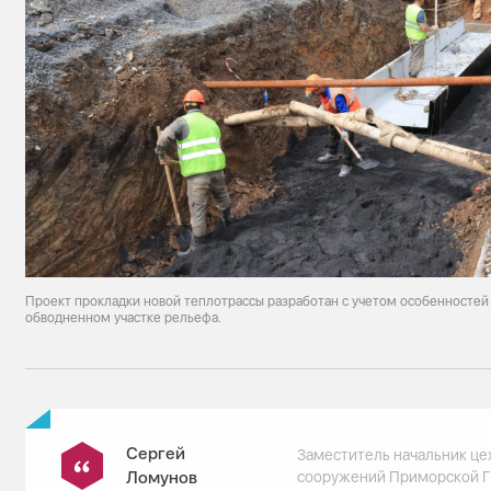
Проект прокладки новой теплотрассы разработан с учетом особенностей 
обводненном участке рельефа.
Сергей
Заместитель начальник це
Ломунов
сооружений Приморской 