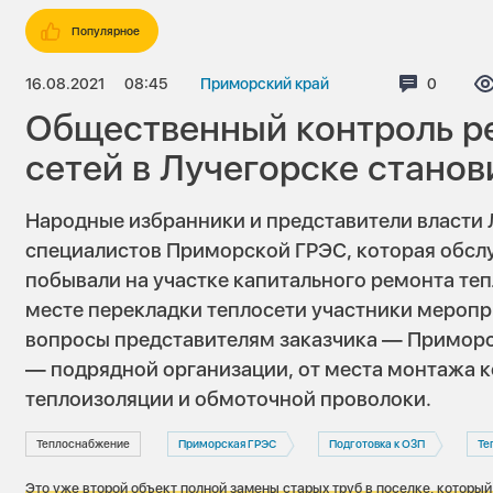
Популярное
16.08.2021
08:45
Приморский край
Коммент
0
Общественный контроль р
сетей в Лучегорске стано
Народные избранники и представители власти
специалистов Приморской ГРЭС, которая обслу
побывали на участке капитального ремонта теп
месте перекладки теплосети участники меропр
вопросы представителям заказчика — Приморс
— подрядной организации, от места монтажа к
теплоизоляции и обмоточной проволоки.
Теплоснабжение
Приморская ГРЭС
Подготовка к ОЗП
Те
Это уже второй объект полной замены старых труб в поселке, который