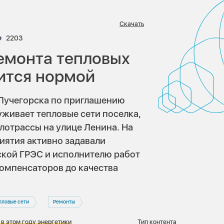
Скачать
ариев:
Просмотров:
2203
емонта тепловых
вится нормой
 Лучегорска по приглашению
живает тепловые сети поселка,
лотрассы на улице Ленина. На
иятия активно задавали
кой ГРЭС и исполнителю работ
омпенсаторов до качества
пловые сети
Ремонты
 в этом году энергетики
Тип контента