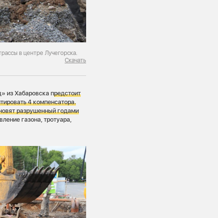
рассы в центре Лучегорска.
Скачать
» из Хабаровска п
редстоит
тировать 4 компенсатора.
ановят разрушенный годами
вление газона, тротуара,