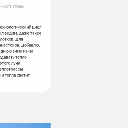
ности главы
технологический цикл
кл видим, даже такие
 лотков. Для
внестоков. Добавлю,
леднюю зиму из-за
одавать тепло
этого луча
теплотрассы
и тепла хватит