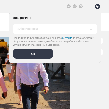
Ваш регион
ы
Меню
Все теги
Выберите город
Продолжая пользоваться сайтом, вы даёте
согласие
на автоматический
сбор и анализ ваших данных, необходимых для работы сайта и его
улучшения, использование файлов cookie.
Ок