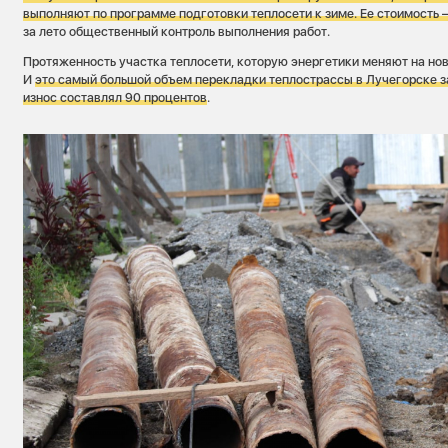
выполняют по программе подготовки теплосети к зиме. Ее стоимость –
за лето общественный контроль выполнения работ.
Протяженность участка теплосети, которую энергетики меняют на нов
И
это самый большой объем перекладки теплострассы в Лучегорске за
износ составлял 90 процентов
.