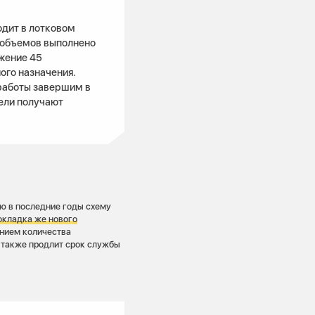
дит в лотковом
 объемов выполнено
жение 45
ого назначения.
работы завершим в
тели получают
ю в последние годы схему
окладка же нового
ением количества
а также продлит срок службы