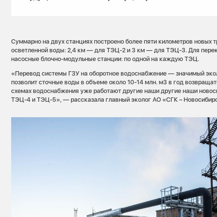
Суммарно на двух станциях построено более пяти километров новых 
осветленной воды: 2,4 км — для ТЭЦ-2 и 3 км — для ТЭЦ-3. Для пер
насосные блочно-модульные станции: по одной на каждую ТЭЦ.
«Перевод системы ГЗУ на оборотное водоснабжение — значимый экол
позволит сточные воды в объеме около 10-14 млн. м3 в год возвращат
схемах водоснабжения уже работают другие наши другие наши новос
ТЭЦ-4 и ТЭЦ-5», — рассказала главный эколог АО «СГК – Новосибир