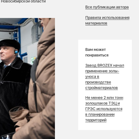
 Новосибирской области
Все публикации автора
Правила использования
материалов
Вам может
понравиться
Завод BROZEX начал
применение золы-
уноса в
производстве
стройматериалов
Не менее 2 млн тонн
золошлаков ТЭЦ и
ГРЭС используются
в планировании
территорий