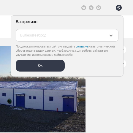
Ваш регион
ы
Меню
Все теги
Выберите город
Продолжая пользоваться сайтом, вы даёте
согласие
на автоматический
сбор и анализ ваших данных, необходимых для работы сайта и его
улучшения, использование файлов cookie.
Ок