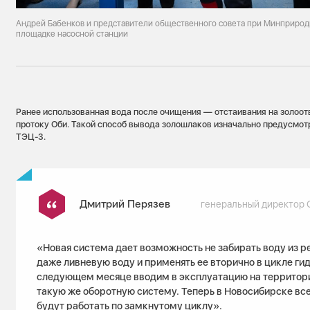
Андрей Бабенков и представители общественного совета при Минприрод
площадке насосной станции
Ранее использованная вода после очищения — отстаивания на золоот
протоку Оби. Такой способ вывода золошлаков изначально предусмот
ТЭЦ-3.
Дмитрий Перязев
генеральный директор 
«Новая система дает возможность не забирать воду из р
даже ливневую воду и применять ее вторично в цикле ги
следующем месяце вводим в эксплуатацию на территор
такую же оборотную систему. Теперь в Новосибирске вс
будут работать по замкнутому циклу».