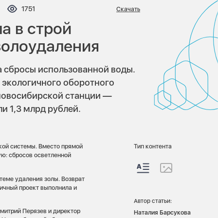
ментариев:
Просмотров:
1751
Скачать
а в строй
золоудаления
а сбросы использованной воды.
 экологичного оборотного
 новосибирской станции —
и 1,3 млрд рублей.
кой системы. Вместо прямой
Тип контента
ю: сбросов осветленной
теме удаления золы. Возврат
гичный проект выполнила и
Автор статьи:
митрий Перязев и директор
Наталия Барсукова