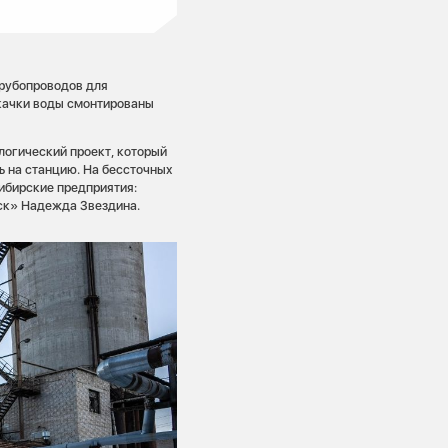
трубопроводов для
екачки воды смонтированы
огический проект, который
ь на станцию. На бессточных
ибирские предприятия:
ск» Надежда Звездина.