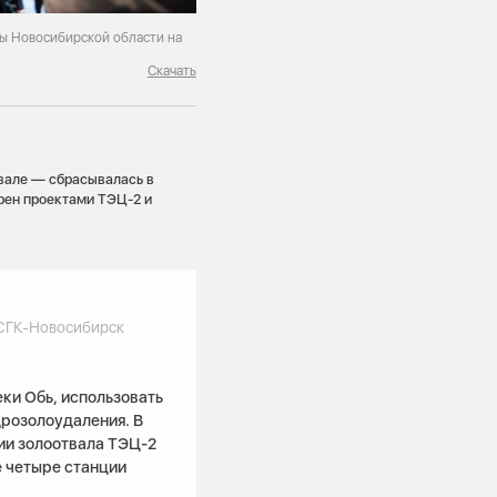
ы Новосибирской области на
Скачать
вале — сбрасывалась в
рен проектами ТЭЦ-2 и
СГК-Новосибирск
еки Обь, использовать
дрозолоудаления. В
ии золоотвала ТЭЦ-2
е четыре станции