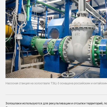
Насосная станция на золоотвале ТЭЦ-3 оснащена российским и китайск
Золошлаки используются для рекультивации и отсыпки территорий, п