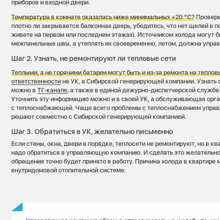
приборов и входной двери.
Температура в комнате оказалась ниже минимальных +20 °C?
Проверь
плотно ли закрывается балконная дверь, убедитесь, что нет щелей в п
живете на первом или последнем этажах). Источником холода могут 
межпанельные швы, а утеплять их своевременно, летом, должна упра
Шаг 2. Узнать, не ремонтируют ли тепловые сети
Теплыми, а не горячими батареи могут быть и из-за ремонта на теплов
ответственности
не УК, а Сибирской генерирующей компании. Узнать 
можно в
ТГ-канале
, а также в единой дежурно-диспетчерской службе
Уточнить эту информацию можно и в своей УК, а обслуживающая орг
с теплоснабжающей. Чаще всего проблемы с теплоснабжением упра
решают совместно с Сибирской генерирующей компанией.
Шаг 3. Обратиться в УК, желательно письменно
Если стены, окна, двери в порядке, теплосети не ремонтируют, но в кв
надо обратиться в управляющую компанию. И сделать это желательно
обращение точно будет принято в работу. Причина холода в квартире 
внутридомовой отопительной системе.