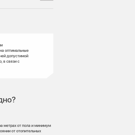
ми
 на оптимальные
ней допустимой
, в связи с
дно?
а метрах от пола и минимум
тоянии от отопительных