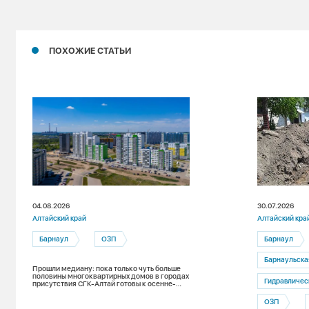
ПОХОЖИЕ СТАТЬИ
04.08.2026
30.07.2026
Алтайский край
Алтайский кра
Барнаул
ОЗП
Барнаул
Барнаульская т
Прошли медиану: пока только чуть больше
половины многоквартирных домов в городах
Гидравличес
присутствия СГК-Алтай готовы к осенне-
зимнему периоду
ОЗП