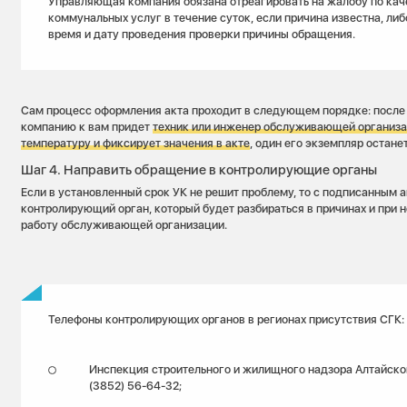
Управляющая компания обязана отреагировать на жалобу по кач
коммунальных услуг в течение суток, если причина известна, либ
время и дату проведения проверки причины обращения.
Сам процесс оформления акта проходит в следующем порядке: посл
компанию к вам придет
техник или инженер обслуживающей организа
температуру и фиксирует значения в акте
, один его экземпляр остане
Шаг 4. Направить обращение в контролирующие органы
Если в установленный срок УК не решит проблему, то с подписанным а
контролирующий орган, который будет разбираться в причинах и при 
работу обслуживающей организации.
Телефоны контролирующих органов в регионах присутствия СГК:
Инспекция строительного и жилищного надзора Алтайско
(3852) 56-64-32;