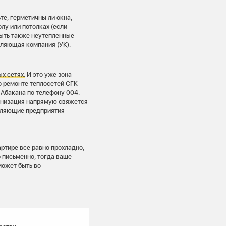
те, герметичны ли окна,
олу или потолках (если
быть также неутепленные
вляющая компания (УК).
ых сетях.
И это уже
зона
о ремонте теплосетей СГК
 Абакана по телефону 004.
анизация напрямую свяжется
вляющие предприятия
артире все равно прохладно,
 письменно, тогда ваше
может быть во