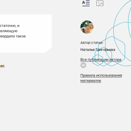
статочно, и
правляющую
твердило такое
Автор статьи:
Наталья Григорьева
Все публикации автора
ми:
Правила использования
материалов