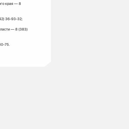
го края — 8
2) 36-93-32;
ласти — 8 (383)
10-75.