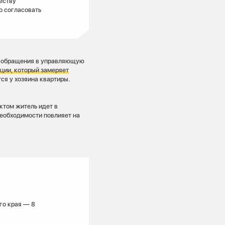
еству
о согласовать
е обращения в управляющую
ции, который замеряет
тся у хозяина квартиры.
ктом житель идет в
необходимости повлияет на
го края — 8