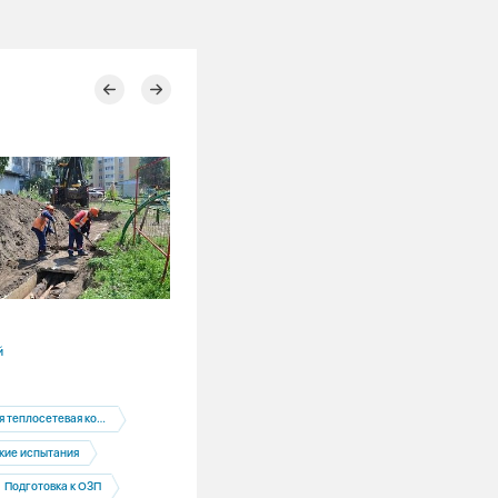
28.07.2026
й
Новосибирская область
Потребители
еплосетевая компания
Жители сохраняют 50-процентную дол
объеме потребления тепла Новосибир
кие испытания
Подготовка к ОЗП