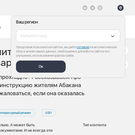
Ваш регион
ы
Меню
Все теги
Выберите город
Продолжая пользоваться сайтом, вы даёте
согласие
на автоматический
ительный сезон.
сбор и анализ ваших данных, необходимых для работы сайта и его
улучшения, использование файлов cookie.
вартире холодно?
Ок
 прохладно? Рассказываем про
м инструкцию жителям Абакана
жаловаться, если она оказалась
мпературный режим
ОЗП
льно. А может быть
Тип контента
окументами. И не всегда эти