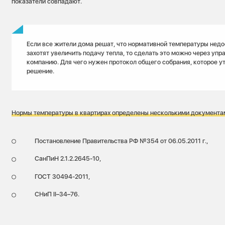
показатели совпадают.
Если все жители дома решат, что нормативной температуры недо
захотят увеличить подачу тепла, то сделать это можно через у
компанию. Для чего нужен протокол общего собрания, которое у
решение.
Нормы температуры в квартирах определены несколькими документа
Постановление Правительства РФ №354 от 06.05.2011 г.,
СанПиН 2.1.2.2645-10,
ГОСТ 30494-2011,
СНиП II–34–76.