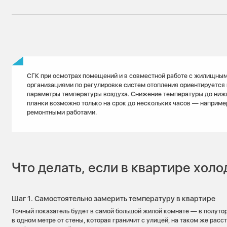
СГК при осмотрах помещений и в совместной работе с жилищны
организациями по регулировке систем отопления ориентируется
параметры температуры воздуха. Снижение температуры до ниж
планки возможно только на срок до нескольких часов — например
ремонтными работами.
Что делать, если в квартире холо
Шаг 1. Самостоятельно замерить температуру в квартире
Точный показатель будет в самой большой жилой комнате — в полутор
в одном метре от стены, которая граничит с улицей, на таком же расс