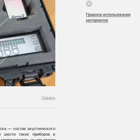
Правила использования
материалов
Скачать
уска — состав акустического
ю шести таких приборов в
 критическими: на них рядом