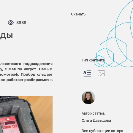
Скачать
мментариев:
Просмотров:
3638
оды
Тип контента
лосетевого подразделения
у, с мая по август. Самым
томограф. Прибор слушает
 он работает разбираемся в
Автор статьи:
Ольга Давыдова
Все публикации автора