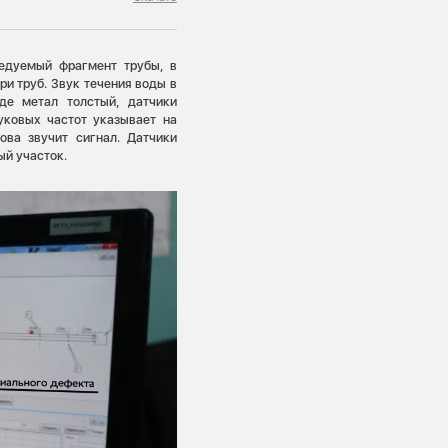
едуемый фрагмент трубы, в
ри труб. Звук течения воды в
де метал толстый, датчики
уковых частот указывает на
ова звучит сигнал. Датчики
ый участок.