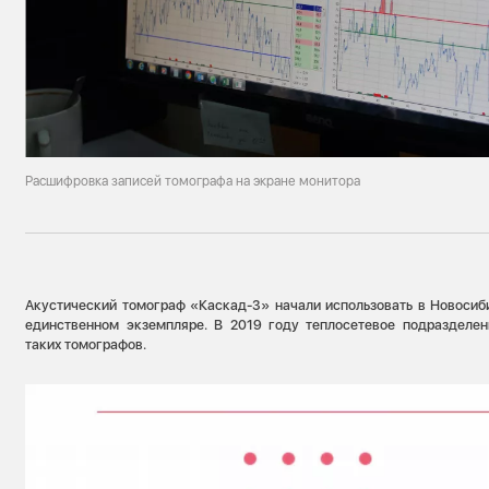
Расшифровка записей томографа на экране монитора
Акустический томограф «Каскад-3» начали использовать в Новосиби
единственном экземпляре. В 2019 году теплосетевое подразделе
таких томографов.