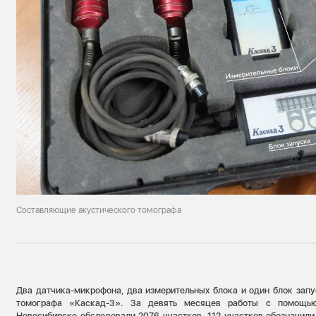
Составляющие акустического томографа
Два датчика-микрофона, два измерительных блока и один блок зап
томографа «Каскад-3». За девять месяцев работы с помощь
Новосибирске обследовали 2076 участков. 112 участков обозначили