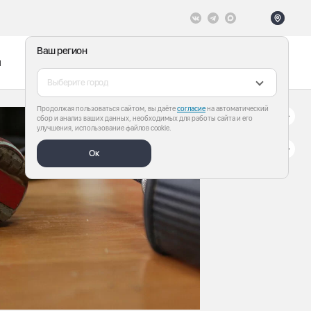
Ваш регион
ы
Меню
Все теги
Выберите город
Продолжая пользоваться сайтом, вы даёте
согласие
на автоматический
сбор и анализ ваших данных, необходимых для работы сайта и его
улучшения, использование файлов cookie.
Ок