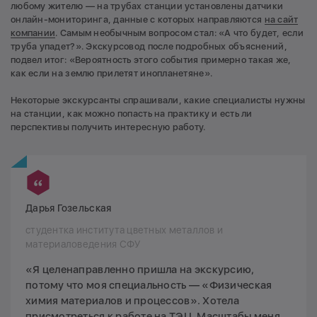
любому жителю — на трубах станции установлены датчики
онлайн-мониторинга, данные с которых направляются
на сайт
компании
. Самым необычным вопросом стал: «А что будет, если
труба упадет?». Экскурсовод после подробных объяснений,
подвел итог: «Вероятность этого события примерно такая же,
как если на землю прилетят инопланетяне».
Некоторые экскурсанты спрашивали, какие специалисты нужны
на станции, как можно попасть на практику и есть ли
перспективы получить интересную работу.
Дарья Гозельская
студентка института цветных металлов и
материаловедения СФУ
«Я целенаправленно пришла на экскурсию,
потому что моя специальность — «Физическая
химия материалов и процессов». Хотела
присмотреться к работе на ТЭЦ. Масштабы меня