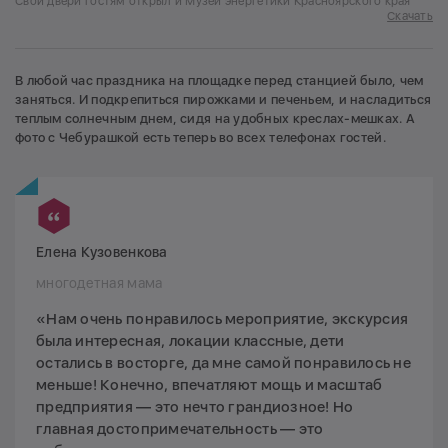
Свои двери гостям открыл и Музей энергетики Красноярского края
Скачать
В любой час праздника на площадке перед станцией было, чем
заняться. И подкрепиться пирожками и печеньем, и насладиться
теплым солнечным днем, сидя на удобных креслах-мешках. А
фото с Чебурашкой есть теперь во всех телефонах гостей.
Елена Кузовенкова
многодетная мама
«Нам очень понравилось мероприятие, экскурсия
была интересная, локации классные, дети
остались в восторге, да мне самой понравилось не
меньше! Конечно, впечатляют мощь и масштаб
предприятия — это нечто грандиозное! Но
главная достопримечательность — это