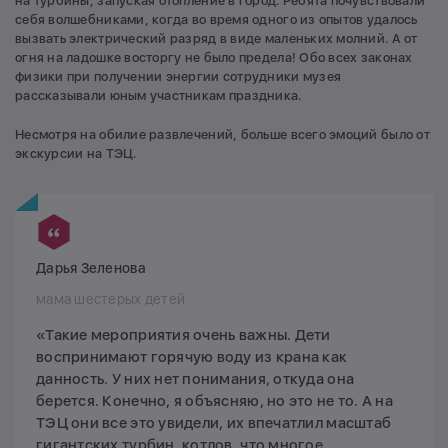
на турбины, запуская отопление в город. Ребята почувствовали
себя волшебниками, когда во время одного из опытов удалось
вызвать электрический разряд в виде маленьких молний. А от
огня на ладошке восторгу не было предела! Обо всех законах
физики при получении энергии сотрудники музея
рассказывали юным участникам праздника.
Несмотря на обилие развлечений, больше всего эмоций было от
экскурсии на ТЭЦ.
Дарья Зеленова
мама шестерых детей
«Такие мероприятия очень важны. Дети
воспринимают горячую воду из крана как
данность. У них нет понимания, откуда она
берется. Конечно, я объясняю, но это не то. А на
ТЭЦ они все это увидели, их впечатлил масштаб
гигантских турбин, котлов, что многое