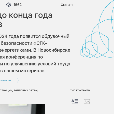
мментариев:
Просмотров:
1662
Скачать
о конца года
з
2024 года появится обдувочный
 безопасности «СГК-
 энергетиками. В Новосибирске
ая конференция по
ы по улучшению условий труда
 в нашем материале.
зопасность
танций, тепловых сетей,
Тип контента