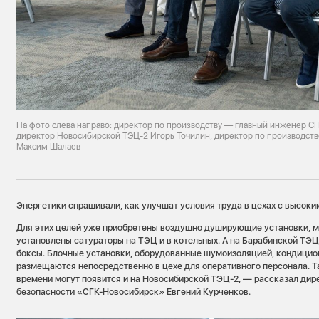
На фото слева направо: директор по производству — главный инженер С
директор Новосибирской ТЭЦ-2 Игорь Точилин, директор по производст
Максим Шалаев
Энергетики спрашивали, как улучшат условия труда в цехах с высоки
Для этих целей уже приобретены воздушно душирующие установки, 
установлены сатураторы на ТЭЦ и в котельных. А на Барабинской ТЭ
боксы. Блочные установки, оборудованные шумоизоляцией, кондицио
размещаются непосредственно в цехе для оперативного персонала. Т
времени могут появится и на Новосибирской ТЭЦ-2, — рассказал дир
безопасности «СГК-Новосибирск» Евгений Курченков.