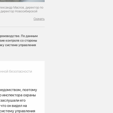
лександр Маслов, директор по
, директор Новосибирской
Скачать
производстве. По данным
вие контроля со стороны
нку системе управления
енной безопасности
ведомством, поэтому
о инспектора охраны
о заслушали его
что он видел на
 систему управления