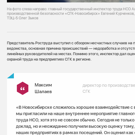
На фото слева направо: главный государственный инспектор труда НСО А
производственной безопасности «СГК-Новосибирск» Евгений Курченков
ТЭЦ-5 Олег Зыков
Представитель Роструда выступил с обзором несчастных случаев на 
ведомства, основная причина происшествий — недоработка и отсутст
линейных руководителей на местах. Помимо этого, инспектор дал оце
охраной труда на предприятиях СГК в регионе.
Максим
директор по производств
Шалаев
СГК
«В Новосибирске сложилось хорошее взаимодействие с 
мы пригласили на наше внутреннее мероприятие главног
труда НСО, хотя это не совсем обычно. Сегодня не тольк
доклад, но и неожиданно получили высокую оценку тому, 
наших предприятиях в рамках посещений. Он оценил как