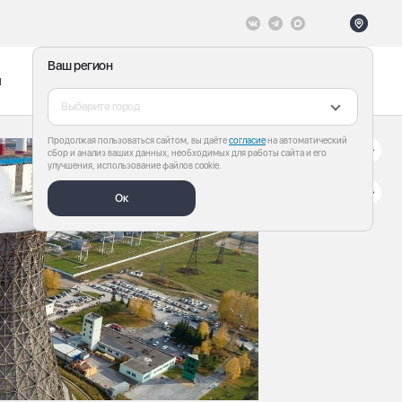
Ваш регион
ы
Меню
Все теги
Выберите город
Продолжая пользоваться сайтом, вы даёте
согласие
на автоматический
сбор и анализ ваших данных, необходимых для работы сайта и его
улучшения, использование файлов cookie.
Ок