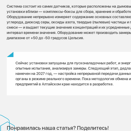
Система состоит из самих датчиков, которые расположены на дымовых
установки вблизи — комплексы-боксы для сбора, хранения и обработ
Оборудование непрерывно измеряет содержание основных составля
углерода, диоксид серы, оксиды азота, твердые (пылевые) частицы 
смеси — и выдает текущие значения концентраций и их усредненные
интервал времени значения. Оборудование может производить замеры
диапазоне от +50 до -50 градусов Цельсия.
Сейчас установки запущены для пусконаладочных работ, и энерг
опытные испытания, анализируя замеры. Следующий этап, дедла
намечен на 2027 год, — настройка непрерывной передачи данны
органы в режиме реального времени. Пока методология обмена 
предприятий в Алтайском крае находится в разработке.
Понравилась наша статья? Поделитесь!