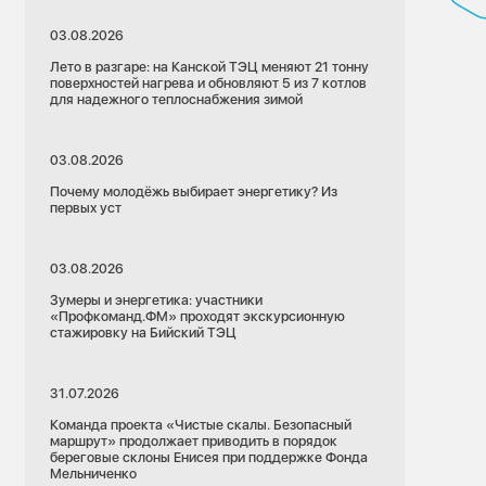
03.08.2026
Лето в разгаре: на Канской ТЭЦ меняют 21 тонну
поверхностей нагрева и обновляют 5 из 7 котлов
для надежного теплоснабжения зимой
03.08.2026
Почему молодёжь выбирает энергетику? Из
первых уст
03.08.2026
Зумеры и энергетика: участники
«Профкоманд.ФМ» проходят экскурсионную
стажировку на Бийский ТЭЦ
06.07.2026
31.07.2026
Красноярский край
Команда проекта «Чистые скалы. Безопасный
маршрут» продолжает приводить в порядок
Экология
Чистый воздух
береговые склоны Енисея при поддержке Фонда
Мельниченко