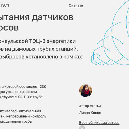
риев:
Просмотров:
1971
Скачать
ытания датчиков
осов
арнаульской ТЭЦ-3 энергетики
в на дымовых трубах станций.
выбросов установлено в рамках
та которой составляет 230
для установки систем
 случае с ТЭЦ-3 к трубе
.
Автор статьи:
читывалась оптимальная
Лиана Конон
Так, непрерывный контроль
рах дымовой трубы
Все публикации автора