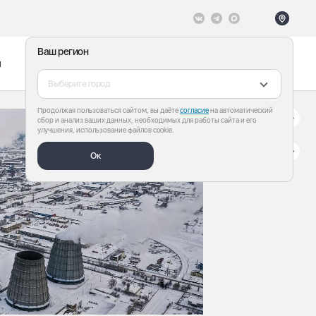
Ваш регион
ы
Меню
Все теги
Выберите город
Продолжая пользоваться сайтом, вы даёте
согласие
на автоматический
сбор и анализ ваших данных, необходимых для работы сайта и его
улучшения, использование файлов cookie.
Ок