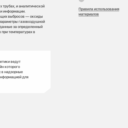
 трубах, и аналитической
Правила использования
ки информации.
материалов
ющих выбросов — оксиды
и параметры газовоздушной
 данные за определенный
 при температурах в
етики ведут
йн которого
х в надзорные
информацией для