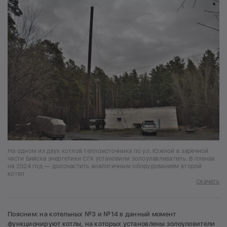
На одном из двух котлов теплоисточника по ул. Южной в заречной
части Бийска энергетики СГК установили золоулавливатель. В планах
на 2024 год — дооснастить аналогичным оборудованием второй
котел
Скачать
Поясним: на котельных №3 и №14 в данный момент
функционируют котлы, на которых установлены золоуловители