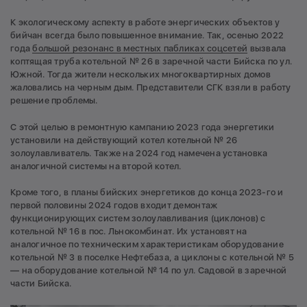
К экологическому аспекту в работе энергических объектов у
бийчан всегда было повышенное внимание. Так, осенью 2022
года
большой резонанс в местных пабликах соцсетей
вызвала
коптящая труба котельной № 26 в заречной части Бийска по ул.
Южной. Тогда жители нескольких многоквартирных домов
жаловались на черным дым. Представители СГК взяли в работу
решение проблемы.
С этой целью в ремонтную кампанию 2023 года энергетики
установили на действующий котел котельной № 26
золоулавливатель. Также на 2024 год намечена установка
аналогичной системы на второй котел.
Кроме того, в планы бийских энергетиков до конца 2023-го и
первой половины 2024 годов входит демонтаж
функционирующих систем золоулавливания (циклонов) с
котельной № 16 в пос. Льнокомбинат. Их установят на
аналогичное по техническим характеристикам оборудование
котельной № 3 в поселке Нефтебаза, а циклоны с котельной № 5
— на оборудование котельной № 14 по ул. Садовой в заречной
части Бийска.