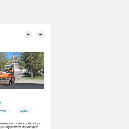
03.08.2026
й
Красноярский край
ство
Бийск
Ремонты
Канская ТЭЦ
Теплоэнергетика
во на месте раскопок: как в
осстановление территорий