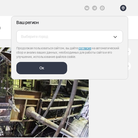
Ваш регион
ы
Меню
Все теги
Выберите город
Продолжая пользоваться сайтом, вы даёте
согласие
на автоматический
сбор и анализ ваших данных, необходимых для работы сайта и его
улучшения, использование файлов cookie.
Ок