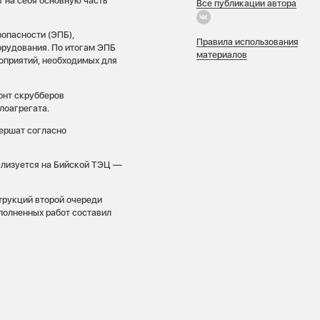
 на себя основную часть
Все публикации автора
опасности (ЭПБ),
Правила использования
орудования. По итогам ЭПБ
материалов
оприятий, необходимых для
онт скрубберов
лоагрегата.
вершат согласно
ализуется на Бийской ТЭЦ —
трукций второй очереди
полненных работ составил