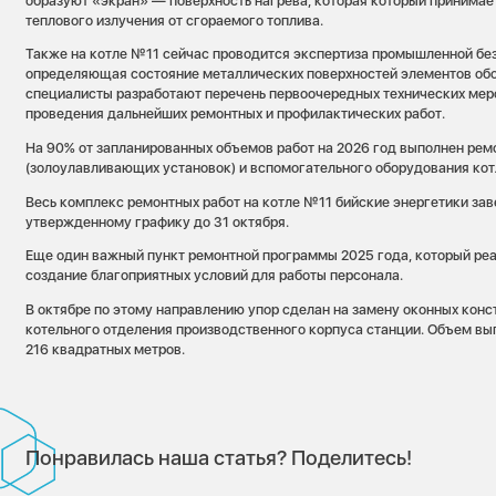
образуют «экран» — поверхность нагрева, которая который принимает
теплового излучения от сгораемого топлива.
Также на котле №11 сейчас проводится экспертиза промышленной без
определяющая состояние металлических поверхностей элементов об
специалисты разработают перечень первоочередных технических мер
проведения дальнейших ремонтных и профилактических работ.
На 90% от запланированных объемов работ на 2026 год выполнен рем
(золоулавливающих установок) и вспомогательного оборудования кот
Весь комплекс ремонтных работ на котле №11 бийские энергетики за
утвержденному графику до 31 октября.
Еще один важный пункт ремонтной программы 2025 года, который ре
создание благоприятных условий для работы персонала.
В октябре по этому направлению упор сделан на замену оконных конс
котельного отделения производственного корпуса станции. Объем вы
216 квадратных метров.
Понравилась наша статья? Поделитесь!