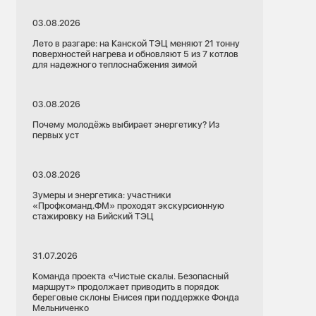
03.08.2026
Лето в разгаре: на Канской ТЭЦ меняют 21 тонну
поверхностей нагрева и обновляют 5 из 7 котлов
для надежного теплоснабжения зимой
03.08.2026
Почему молодёжь выбирает энергетику? Из
первых уст
03.08.2026
Зумеры и энергетика: участники
«Профкоманд.ФМ» проходят экскурсионную
стажировку на Бийский ТЭЦ
23.07.2026
Красноярский край
31.07.2026
к
Красноярская ТЭЦ-2
Команда проекта «Чистые скалы. Безопасный
маршрут» продолжает приводить в порядок
Ремонты
Теплоэнергетика
береговые склоны Енисея при поддержке Фонда
и и Думы
Мельниченко
о замене
Электроэнергетика
Красноярск