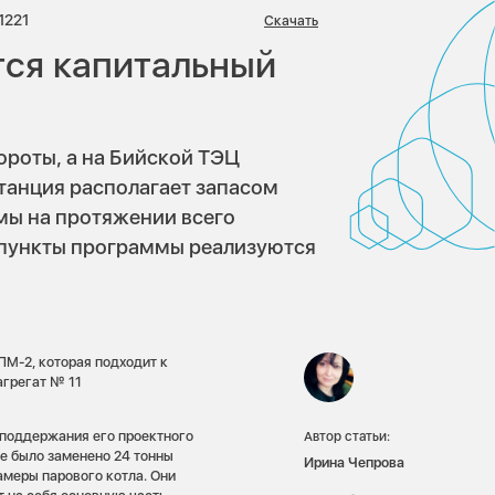
иев:
Просмотров:
1221
Скачать
тся капитальный
ороты, а на Бийской ТЭЦ
танция располагает запасом
мы на протяжении всего
е пункты программы реализуются
М-2, которая подходит к
агрегат № 11
 поддержания его проектного
Автор статьи:
ле было заменено 24 тонны
Ирина Чепрова
амеры парового котла. Они