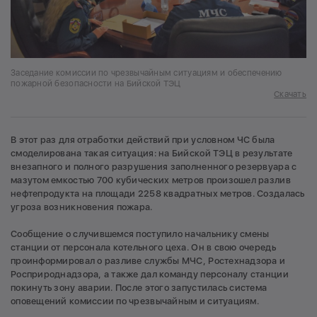
Заседание комиссии по чрезвычайным ситуациям и обеспечению
пожарной безопасности на Бийской ТЭЦ
Скачать
В этот раз для отработки действий при условном ЧС была
смоделирована такая ситуация: на Бийской ТЭЦ в результате
внезапного и полного разрушения заполненного резервуара с
мазутом емкостью 700 кубических метров произошел разлив
нефтепродукта на площади 2258 квадратных метров. Создалась
угроза возникновения пожара.
Сообщение о случившемся поступило начальнику смены
станции от персонала котельного цеха. Он в свою очередь
проинформировал о разливе службы МЧС, Ростехнадзора и
Росприроднадзора, а также дал команду персоналу станции
покинуть зону аварии. После этого запустилась система
оповещений комиссии по чрезвычайным и ситуациям.