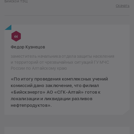
Бийской ТЭЦ
Скачать
Федор Кузнецов
заместитель начальника отдела защиты населения
и территорий от чрезвычайных ситуаций ГУ МЧС
России по Алтайскому краю
«По итогу проведения комплексных учений
комиссий дано заключение, что филиал
«Бийскэнерго» АО «СГК-Алтай» готов к
локализации и ликвидации разливов
нефтепродуктов».