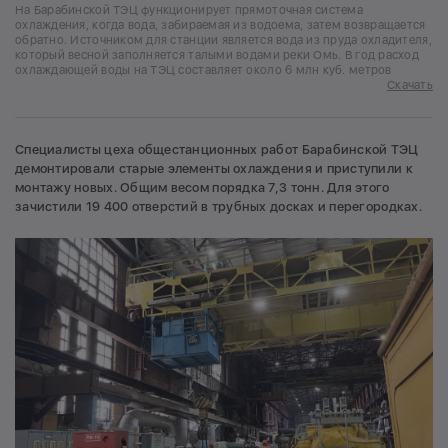
На Барабинской ТЭЦ функционирует прямоточная система
охлаждения, когда вода, забираемая из водоема, затем возвращается
обратно. Источником для станции является вода из пруда охладителя,
который весной заполняется талыми водами реки Омь. В год расход
охлаждающей воды на ТЭЦ составляет около 6 млн куб. метров
Скачать
Специалисты цеха общестанционных работ Барабинской ТЭЦ
демонтировали старые элементы охлаждения и приступили к
монтажу новых. Общим весом порядка 7,3 тонн. Для этого
зачистили 19 400 отверстий в трубных досках и перегородках.