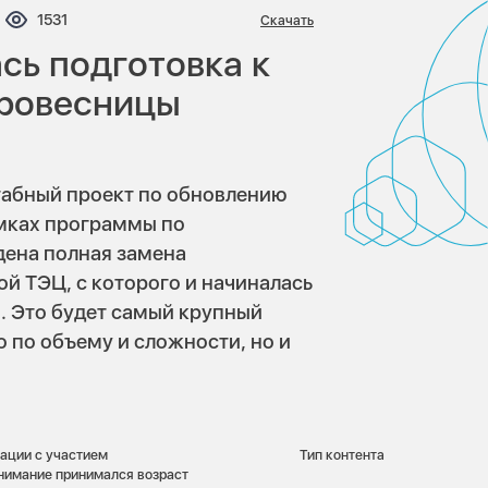
ентариев:
Просмотров:
1531
Скачать
сь подготовка к
ровесницы
табный проект по обновлению
мках программы по
дена полная замена
ой ТЭЦ, с которого и начиналась
. Это будет самый крупный
о по объему и сложности, но и
ации с участием
Тип контента
нимание принимался возраст