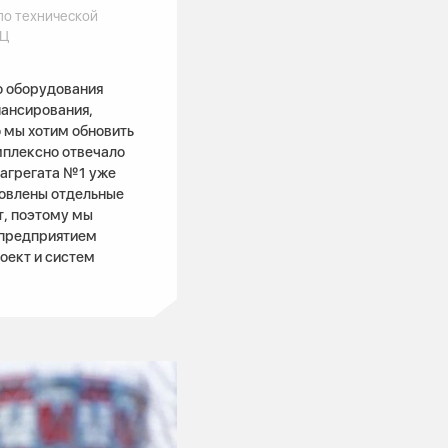
по технической
ЭЦ
 оборудования
ансирования,
 мы хотим обновить
мплексно отвечало
агрегата №1 уже
товлены отдельные
т, поэтому мы
 предприятием
оект и систем