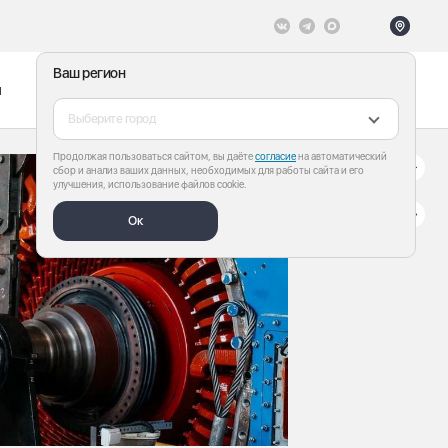
Ваш регион
ы
Меню
Все теги
Выберите город
Продолжая пользоваться сайтом, вы даёте
согласие
на автоматический
сбор и анализ ваших данных, необходимых для работы сайта и его
улучшения, использование файлов cookie.
Ок