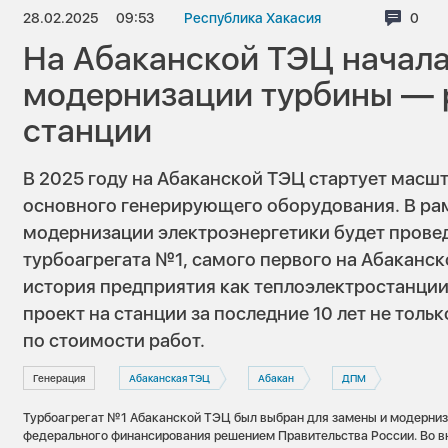
28.02.2025
09:53
Республика Хакасия
Комм
0
На Абаканской ТЭЦ начала
модернизации турбины — 
станции
В 2025 году на Абаканской ТЭЦ стартует масш
основного генерирующего оборудования. В ра
модернизации электроэнергетики будет прове
турбоагрегата №1, самого первого на Абаканск
история предприятия как теплоэлектростанции
проект на станции за последние 10 лет не тольк
по стоимости работ.
Генерация
Абаканская ТЭЦ
Абакан
ДПМ
Турбоагрегат №1 Абаканской ТЭЦ был выбран для замены и модерниз
федерального финансирования решением Правительства России. Во в