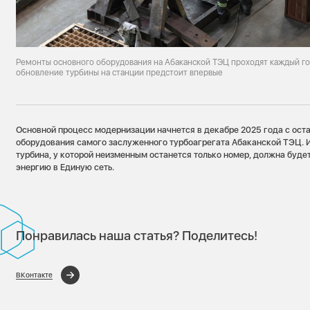
Ремонты основного оборудования на Абаканской ТЭЦ проходят каждый го
обновление турбины на станции предстоит впервые
Основной процесс модернизации начнется в декабре 2025 года с ост
оборудования самого заслуженного турбоагрегата Абаканской ТЭЦ. И
турбина, у которой неизменным останется только номер, должна буд
энергию в Единую сеть.
Понравилась наша статья? Поделитесь!
ВКонтакте