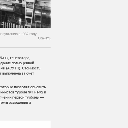
плуатацию в 1982 году
Скачать
ины, генератора,
здание полноценной
ми (АСУТП). Стоимость
т выполнена за счет
которые позволят обновить
шинистов турбин №1 и №2 и
 ячейки первой турбины —
стемы освещения и