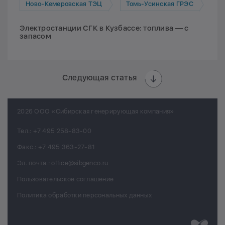
Ново-Кемеровская ТЭЦ
Томь-Усинская ГРЭС
Электростанции СГК в Кузбассе: топлива — с
запасом
Следующая статья
2026 ООО «Сибирская генерирующая компания»
Тел.:
+7 495 258-83-00
Факс.:
+7 495 363-27-81
Эл. почта.:
office@sibgenco.ru
Пользовательское соглашение
Политика обработки персональных данных
Разработк
Chips