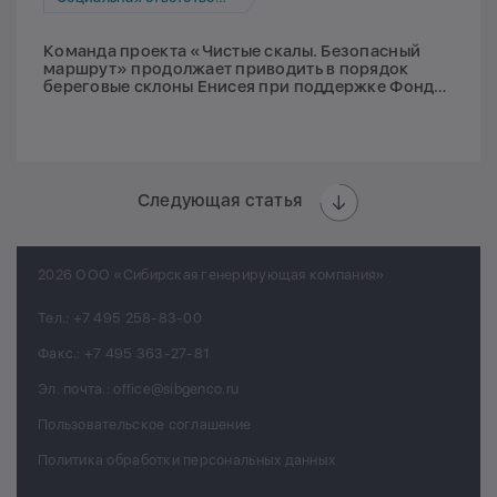
Команда проекта «Чистые скалы. Безопасный
маршрут» продолжает приводить в порядок
береговые склоны Енисея при поддержке Фонда
Мельниченко
Следующая статья
2026 ООО «Сибирская генерирующая компания»
Тел.:
+7 495 258-83-00
Факс.:
+7 495 363-27-81
Эл. почта.:
office@sibgenco.ru
Пользовательское соглашение
Политика обработки персональных данных