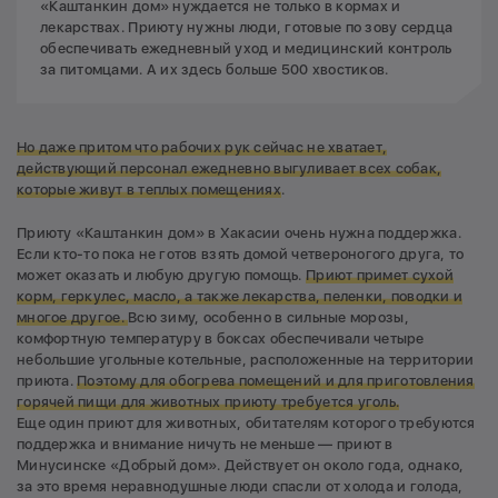
«Каштанкин дом» нуждается не только в кормах и
лекарствах. Приюту нужны люди, готовые по зову сердца
обеспечивать ежедневный уход и медицинский контроль
за питомцами. А их здесь больше 500 хвостиков.
Но даже притом что рабочих рук сейчас не хватает,
действующий персонал ежедневно выгуливает всех собак,
которые живут в теплых помещениях
.
Приюту «Каштанкин дом» в Хакасии очень нужна поддержка.
Если кто-то пока не готов взять домой четвероногого друга, то
может оказать и любую другую помощь.
Приют примет сухой
корм, геркулес, масло, а также лекарства, пеленки, поводки и
многое другое.
Всю зиму, особенно в сильные морозы,
комфортную температуру в боксах обеспечивали четыре
небольшие угольные котельные, расположенные на территории
приюта.
Поэтому для обогрева помещений и для приготовления
горячей пищи для животных приюту требуется уголь.
Еще один приют для животных, обитателям которого требуются
поддержка и внимание ничуть не меньше — приют в
Минусинске «Добрый дом». Действует он около года, однако,
за это время неравнодушные люди спасли от холода и голода,