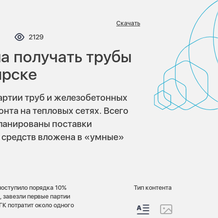
Скачать
омментариев:
Просмотров:
2129
а получать трубы
ирске
артии труб и железобетонных
нта на тепловых сетях. Всего
планированы поставки
ь средств вложена в «умные»
поступило порядка 10%
Тип контента
, завезли первые партии
ГК потратит около одного