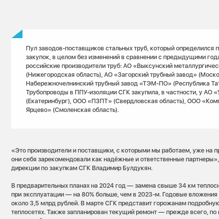
Пул заводов-поставщиков стальных труб, который определился п
закупок, в целом без изменений в сравнении с предыдущими год
российские производители труб: АО «Выксунский металлургичес
(Нижегородская область), АО «Загорский трубный завод» (Моско
Набережночелнинский трубный завод «ТЭМ-ПО» (Республика Тат
Трубопроводы в ППУ-изоляции СГК закупила, в частности, у АО 
(Екатеринбург), ООО «ПЗПТ» (Свердловская область), ООО «Ко
Ярцево» (Смоленская область).
«Это производители и поставщики, с которыми мы работаем, уже на п
они себя зарекомендовали как надёжные и ответственные партнеры»
дирекции по закупкам СГК Владимир Булдукян.
В предварительных планах на 2024 год — замена свыше 34 км тепл
при эксплуатации — на 80% больше, чем в 2023-м. Годовые вложения
около 3,5 млрд рублей. В марте СГК представит горожанам подробну
теплосетях. Также запланирован текущий ремонт — прежде всего, по