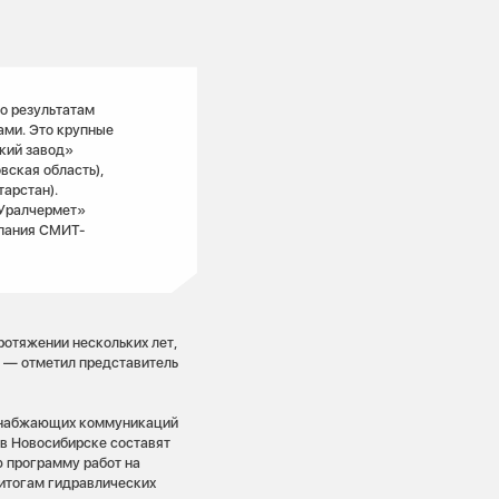
о результатам
ами. Это крупные
кий завод»
вская область),
арстан).
«Уралчермет»
мпания СМИТ-
ротяжении нескольких лет,
, — отметил представитель
оснабжающих коммуникаций
 в Новосибирске составят
ю программу работ на
 итогам гидравлических