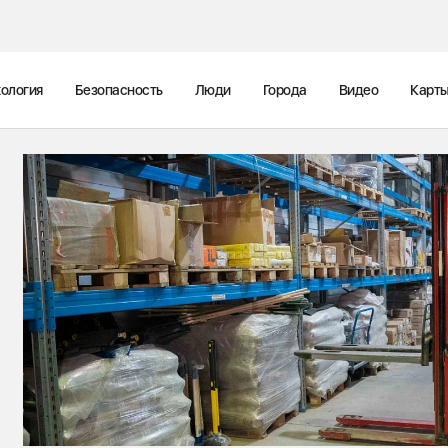
ология
Безопасность
Люди
Города
Видео
Карт