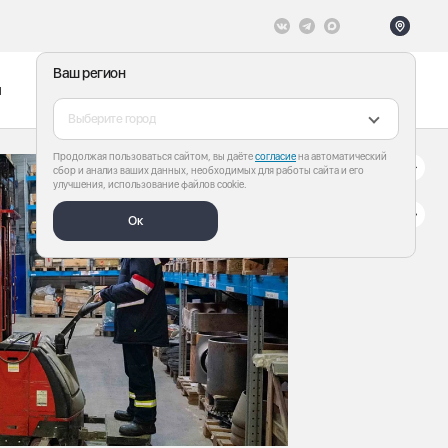
Ваш регион
ы
Меню
Все теги
Выберите город
Продолжая пользоваться сайтом, вы даёте
согласие
на автоматический
сбор и анализ ваших данных, необходимых для работы сайта и его
улучшения, использование файлов cookie.
Ок