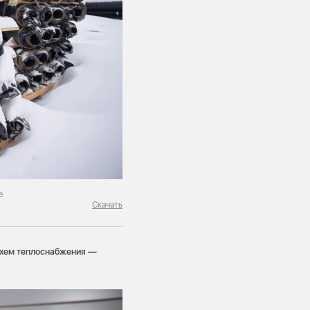
е
Скачать
 схем теплоснабжения —